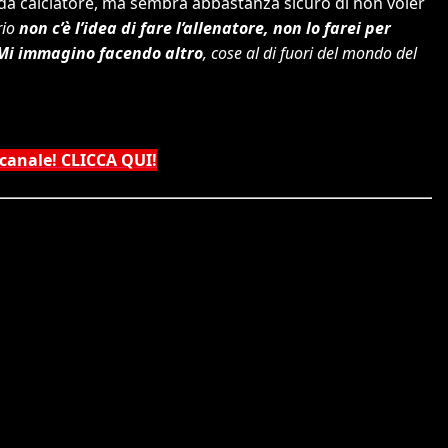
 da calciatore, ma sembra abbastanza sicuro di non voler
rio
non c’è l’idea di fare l’allenatore, non lo farei per
Mi immagino facendo altro
, cose al di fuori del mondo del
 canale! CLICCA QUI!