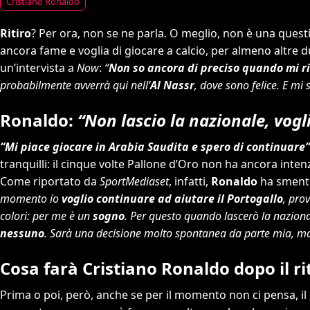
Cristiano Ronaldo
Ritiro
? Per ora, non se ne parla. O meglio, non è una questi
ancora fame e voglia di giocare a calcio, per almeno altre due
un’intervista a
Now
:
“
Non so ancora di preciso quando mi ri
probabilmente avverrà qui nell’
Al Nassr
, dove sono felice. E m
Ronaldo:
“Non lascio la nazionale, vog
“Mi piace giocare in Arabia Saudita e spero di continuare”
tranquilli: il cinque volte Pallone d’Oro non ha ancora inten
Come riportato da
SportMediaset
, infatti,
Ronaldo
ha smentit
momento io
voglio continuare ad aiutare il Portogallo
, pro
colori: per me è un
sogno
. Per questo quando lascerò la nazion
nessuno
. Sarà una decisione molto spontanea da parte mia, ma 
Cosa farà Cristiano Ronaldo dopo il ri
Prima o poi, però, anche se per il momento non ci pensa, il 