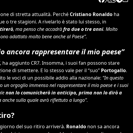
one di stretta attualità. Perché
Cristiano Ronaldo
ha
 o tre stagioni. A rivelarlo è stato lui stesso, in
tirerò
, ma penso che accadrà
fra due o tre anni
. Molto
i sono adattato molto bene anche al Paese”.
lio ancora rappresentare il mio paese”
, ha aggiunto CR7. Insomma, i suoi fan possono stare
zione di smettere. E lo stesso vale per il “suo”
Portogallo
.
o le voci di un possibile addio alla nazionale:
“In questo
vo un orgoglio immenso nel rappresentare il mio paese e i suoi
ale
non lo comunicherò in anticipo, prima non lo dirò a
anche sulla quale avrò riflettuto a lungo”.
tiro?
giorno del suo ritiro arriverà.
Ronaldo
non sa ancora