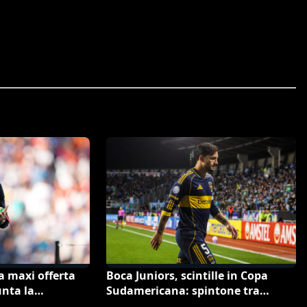
 la maxi offerta
Boca Juniors, scintille in Copa
unta la
Sudamericana: spintone tra
la “anti-Ramos”
l’arbitro Roldán e Paredes