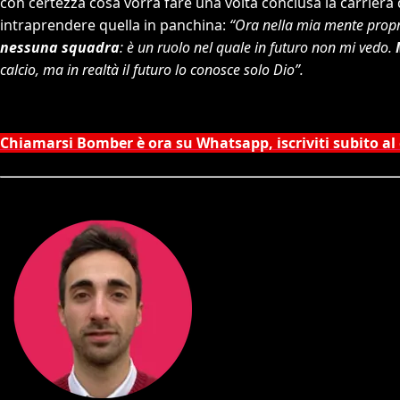
con certezza cosa vorrà fare una volta conclusa la carriera
intraprendere quella in panchina:
“Ora nella mia mente prop
nessuna squadra
: è un ruolo nel quale in futuro non mi vedo.
calcio, ma in realtà il futuro lo conosce solo Dio”.
Chiamarsi Bomber è ora su Whatsapp, iscriviti subito al