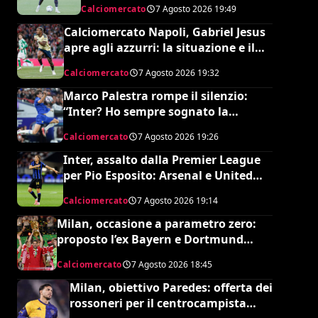
Calciomercato
7 Agosto 2026
19:49
Calciomercato Napoli, Gabriel Jesus
apre agli azzurri: la situazione e il
prezzo dell’Arsenal
Calciomercato
7 Agosto 2026
19:32
Marco Palestra rompe il silenzio:
“Inter? Ho sempre sognato la
Premier League e il Chelsea”
Calciomercato
7 Agosto 2026
19:26
Inter, assalto dalla Premier League
per Pio Esposito: Arsenal e United
pronti al maxi rilancio
Calciomercato
7 Agosto 2026
19:14
Milan, occasione a parametro zero:
proposto l’ex Bayern e Dortmund
Raphaël Guerreiro per il nuovo
Calciomercato
7 Agosto 2026
18:45
modulo
Milan, obiettivo Paredes: offerta dei
rossoneri per il centrocampista