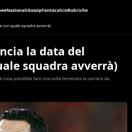
pee
Nazionali
Gossip
Fantacalcio
Rubriche
 (e con quale squadra avverrà)
cia la data del
quale squadra avverrà)
di cosa potrebbe fare una volta terminata la carriera da