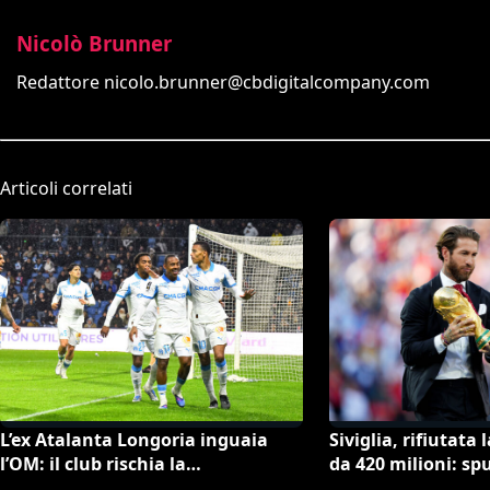
Nicolò Brunner
Redattore
nicolo.brunner@cbdigitalcompany.com
Articoli correlati
L’ex Atalanta Longoria inguaia
Siviglia, rifiutata
l’OM: il club rischia la
da 420 milioni: sp
retrocessione in Ligue 2 e svende
spiazzante clauso