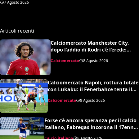
7 Agosto 2026
Commisso jr. I motivi di
questa scelta e cosa sta
succedendo
Articoli recenti
Calciomercato Manchester City,
dopo l’addio di Rodri c’è l’erede:
assalto al talento Bouaddi del Lilla
Calciomercato
8 Agosto 2026
Calciomercato Napoli, rottura totale
con Lukaku: il Fenerbahce tenta il
blitz ma c’è il nodo clausola Chelsea
Calciomercato
8 Agosto 2026
Forse c’è ancora speranza per il calcio
italiano, Fabregas incorona il 17enne
Riccardo Cassano: “È come Pirlo e
Calcio italiano
8 Agosto 2026