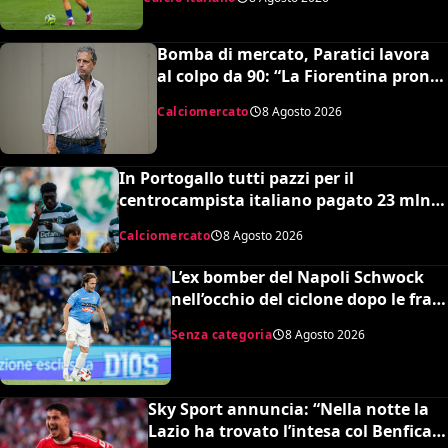
Busquets”
Bomba di mercato, Paratici lavora
al colpo da 90: “La Fiorentina pronta
a un grosso esborso economico”
Calciomercato
8 Agosto 2026
In Portogallo tutti pazzi per il
centrocampista italiano pagato 23 mln
ma snobbato dalla Nazionale maggiore e
Calciomercato
8 Agosto 2026
dalla Serie A: lo strano caso di Issa
Doumbia
L’ex bomber del Napoli Schwock
nell’occhio del ciclone dopo le frasi
shock su Mario Roggero
Senza categoria
8 Agosto 2026
Sky Sport annuncia: “Nella notte la
Lazio ha trovato l’intesa col Benfica