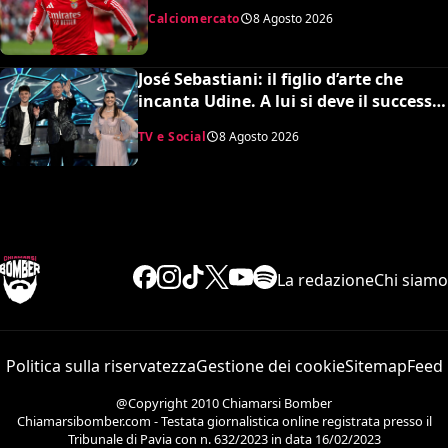
per Ivanovic. Si attende il sì del
Calciomercato
8 Agosto 2026
giocatore”
José Sebastiani: il figlio d’arte che
incanta Udine. A lui si deve il successo
del Festival di Sanremo, ora sogna il
TV e Social
8 Agosto 2026
debutto in Serie A
La redazione
Chi siamo
Politica sulla riservatezza
Gestione dei cookie
Sitemap
Feed
@Copyright 2010 Chiamarsi Bomber
Chiamarsibomber.com - Testata giornalistica online registrata presso il
Tribunale di Pavia con n. 632/2023 in data 16/02/2023