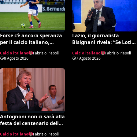
Lazio, il giornalista
Forse c’è ancora speranza
Bisignani rivela: “Se Lotito
per il calcio italiano,
non trova quella cifra
Fabregas incorona il
Calcio italiano
Fabrizio Piepoli
Calcio italiano
Fabrizio Piepoli
entro tale data il destino è
17enne Riccardo Cassano:
7 Agosto 2026
8 Agosto 2026
segnato”
“È come Pirlo e Busquets”
Antognoni non ci sarà alla
festa del centenario della
Fiorentina. Il figlio scrive
Calcio italiano
Fabrizio Piepoli
una lettera al vetriolo a