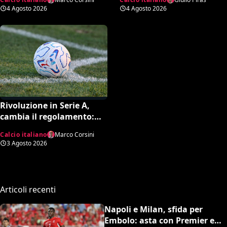
record negativo storico
4 Agosto 2026
4 Agosto 2026
Rivoluzione in Serie A,
cambia il regolamento:
gare rinviate o interrotte
Calcio italiano
Marco Corsini
in campo già il giorno
3 Agosto 2026
dopo
Articoli recenti
Napoli e Milan, sfida per
Embolo: asta con Premier e