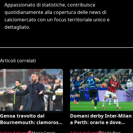
Appassionato di statistiche, contribuisce
quotidianamente alla copertura delle news di
calciomercato con un focus territoriale unico e
dettagliato.
Articoli correlati
Genoa travolto dal
Domani derby Inter-Milan
Bournemouth: clamoroso
a Perth: orario e dove
10-1 in amichevole e
vedere il match in tv
Calcio italiano
Marco Corsini
Calcio italiano
Giulio Piras