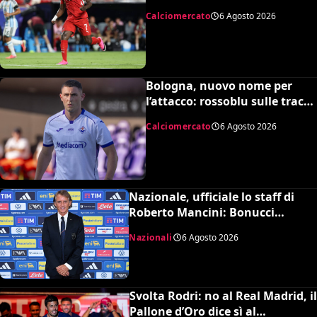
MLS, il prezzo
Calciomercato
6 Agosto 2026
Bologna, nuovo nome per
l’attacco: rossoblu sulle tracce
di Piccoli
Calciomercato
6 Agosto 2026
Nazionale, ufficiale lo staff di
Roberto Mancini: Bonucci
collaboratore, Bollini vice
Nazionali
6 Agosto 2026
Svolta Rodri: no al Real Madrid, il
Pallone d’Oro dice sì al