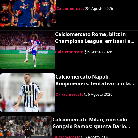
Barcellona per 50 milioni
Calciomercato
6 Agosto 2026
Calciomercato Roma, blitz in
Champions League: emissari a
Lione per Malick Fofana
Calciomercato
6 Agosto 2026
Calciomercato Napoli,
Koopmeiners: tentativo con la
Juventus, la cifra per chiudere
Calciomercato
6 Agosto 2026
Calciomercato Milan, non solo
Gonçalo Ramos: spunta Dario
Osorio per l’attacco di Amorim
Calciomercato
6 Agosto 2026