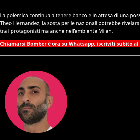
La polemica continua a tenere banco e in attesa di una poss
Theo Hernandez, la sosta per le nazionali potrebbe rivelars
tra i protagonisti ma anche nell’ambiente Milan.
Chiamarsi Bomber è ora su Whatsapp, iscriviti subito al