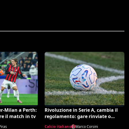
r-Milan a Perth:
Rivoluzione in Serie A, cambia il
re il match in tv
regolamento: gare rinviate o
interrotte in campo già il giorno
Piras
Calcio italiano
Marco Corsini
dopo