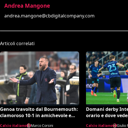
Andrea Mangone
andrea.mangone@cbdigitalcompany.com
Articoli correlati
Genoa travolto dal Bournemouth:
Domani derby Inte
clamoroso 10-1 in amichevole e
orario e dove vede
record negativo storico
Calcio italiano
Marco Corsini
Calcio italiano
Giulio 