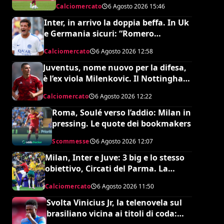
Calciomercato
6 Agosto 2026
15:46
Inter, in arrivo la doppia beffa. In Uk
e Germania sicuri: “Romero
all’Atletico e Diaby al Bayer”
Calciomercato
6 Agosto 2026
12:58
Juventus, nome nuovo per la difesa,
è l’ex viola Milenkovic. Il Nottingham
chiede quasi 30 milioni
Calciomercato
6 Agosto 2026
12:22
Roma, Soulé verso l’addio: Milan in
pressing. Le quote dei bookmakers
Scommesse
6 Agosto 2026
12:07
Milan, Inter e Juve: 3 big e lo stesso
obiettivo, Circati del Parma. La
richiesta è di 35 milioni
Calciomercato
6 Agosto 2026
11:50
Svolta Vinicius Jr, la telenovela sul
brasiliano vicina ai titoli di coda: