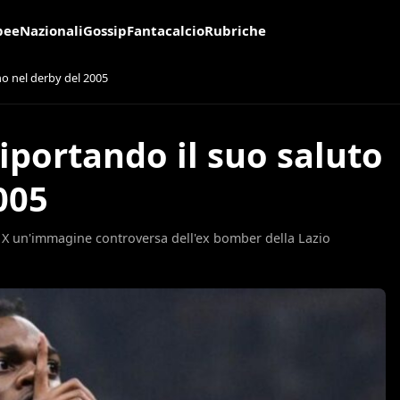
pee
Nazionali
Gossip
Fantacalcio
Rubriche
o nel derby del 2005
iportando il suo saluto
005
u X un'immagine controversa dell'ex bomber della Lazio