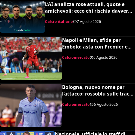
L’AI analizza rose attuali, quote e
amichevoli: ecco chi rischia davvero
di retrocedere. C’è anche
Calcio italiano
7 Agosto 2026
un’insospettabile
Napoli e Milan, sfida per
Embolo: asta con Premier e
MLS, il prezzo
Calciomercato
6 Agosto 2026
Bologna, nuovo nome per
l’attacco: rossoblu sulle tracce
di Piccoli
Calciomercato
6 Agosto 2026
Nazionale, ufficiale lo staff di