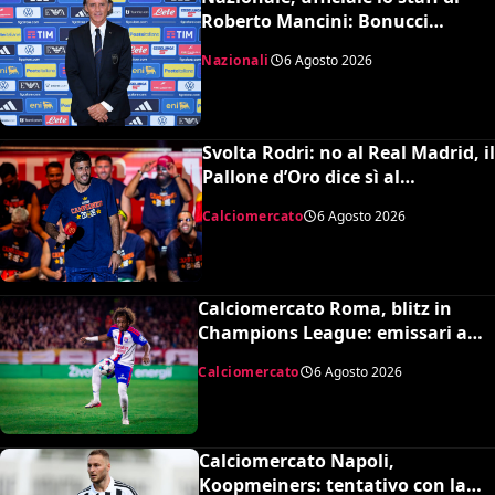
Roberto Mancini: Bonucci
collaboratore, Bollini vice
Nazionali
6 Agosto 2026
Svolta Rodri: no al Real Madrid, il
Pallone d’Oro dice sì al
Barcellona per 50 milioni
Calciomercato
6 Agosto 2026
Calciomercato Roma, blitz in
Champions League: emissari a
Lione per Malick Fofana
Calciomercato
6 Agosto 2026
Calciomercato Napoli,
Koopmeiners: tentativo con la