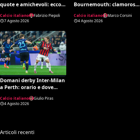
quote e amichevoli: ecco
Bournemouth: clamoroso
chi rischia davvero di
10-1 in amichevole e
Calcio italiano
Fabrizio Piepoli
Calcio italiano
Marco Corsini
retrocedere. C’è anche
record negativo storico
7 Agosto 2026
4 Agosto 2026
un’insospettabile
Domani derby Inter-Milan
a Perth: orario e dove
vedere il match in tv
Calcio italiano
Giulio Piras
4 Agosto 2026
Articoli recenti