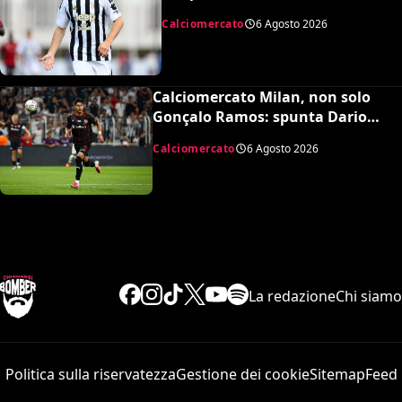
Juventus, la cifra per chiudere
Calciomercato
6 Agosto 2026
Calciomercato Milan, non solo
Gonçalo Ramos: spunta Dario
Osorio per l’attacco di Amorim
Calciomercato
6 Agosto 2026
La redazione
Chi siamo
Politica sulla riservatezza
Gestione dei cookie
Sitemap
Feed