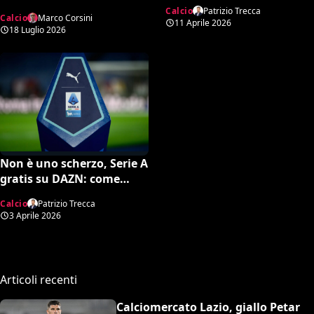
la data ufficiale
Infantino, spunta una
Calcio
Patrizio Trecca
Calcio
Marco Corsini
potente candidatura per
11 Aprile 2026
18 Luglio 2026
la FIFA
Non è uno scherzo, Serie A
gratis su DAZN: come
attivare l’opzione
Calcio
Patrizio Trecca
3 Aprile 2026
Articoli recenti
Calciomercato Lazio, giallo Petar