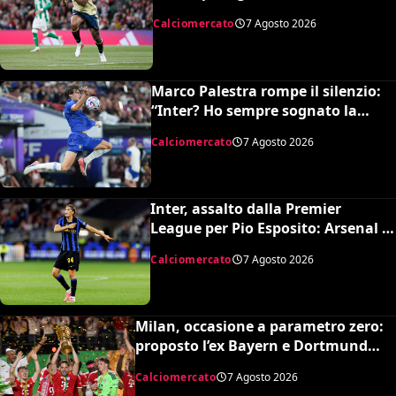
situazione e il prezzo dell’Arsenal
Calciomercato
7 Agosto 2026
Marco Palestra rompe il silenzio:
“Inter? Ho sempre sognato la
Premier League e il Chelsea”
Calciomercato
7 Agosto 2026
Inter, assalto dalla Premier
League per Pio Esposito: Arsenal e
United pronti al maxi rilancio
Calciomercato
7 Agosto 2026
Milan, occasione a parametro zero:
proposto l’ex Bayern e Dortmund
Raphaël Guerreiro per il nuovo
Calciomercato
7 Agosto 2026
modulo