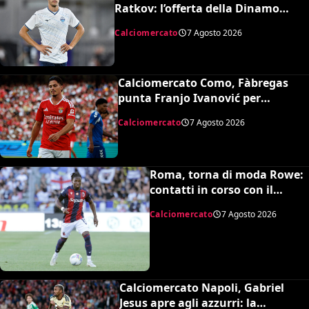
Ratkov: l’offerta della Dinamo
Mosca e la smentita dell’agente
Calciomercato
7 Agosto 2026
Calciomercato Como, Fàbregas
punta Franjo Ivanović per
l’attacco: il punto sulla trattativa
Calciomercato
7 Agosto 2026
Roma, torna di moda Rowe:
contatti in corso con il
Bologna
Calciomercato
7 Agosto 2026
Calciomercato Napoli, Gabriel
Jesus apre agli azzurri: la