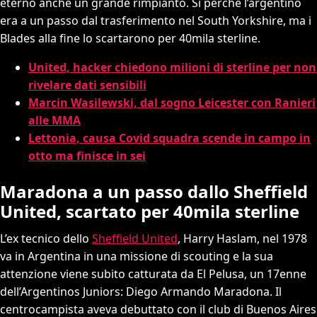
eterno anche un grande rimpianto. Si perché l’argentino
era a un passo dal trasferimento nel South Yorkshire, ma i
Blades alla fine lo scartarono per 40mila sterline.
United, hacker chiedono milioni di sterline per non
rivelare dati sensibili
Marcin Wasilewski, dal sogno Leicester con Ranieri
alle MMA
Lettonia, causa Covid squadra scende in campo in
otto ma finisce in sei
Maradona a un passo dallo Sheffield
United, scartato per 40mila sterline
L’ex tecnico dello
Sheffield United
, Harry Haslam, nel 1978
va in Argentina in una missione di scouting e la sua
attenzione viene subito catturata da El Pelusa, un 17enne
dell’Argentinos Juniors: Diego Armando Maradona. Il
centrocampista aveva debuttato con il club di Buenos Aires