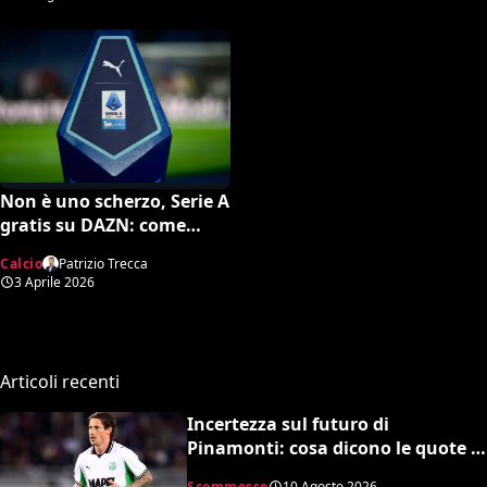
la FIFA
Non è uno scherzo, Serie A
gratis su DAZN: come
attivare l’opzione
Calcio
Patrizio Trecca
3 Aprile 2026
Articoli recenti
Incertezza sul futuro di
Pinamonti: cosa dicono le quote e
la squadra in pole per il bomber
Scommesse
10 Agosto 2026