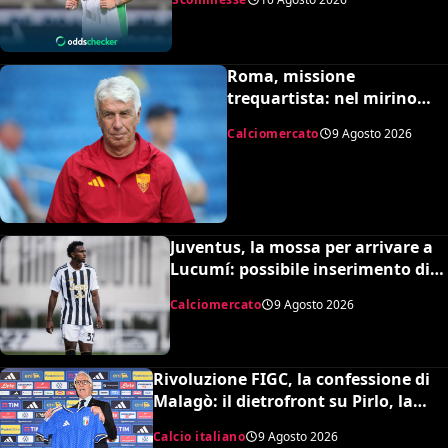
Roma, missione
trequartista: nel mirino
Rodrigo Mora
Calciomercato
9 Agosto 2026
Juventus, la mossa per arrivare a
Lucumí: possibile inserimento di
Cabal come contropartita
Calciomercato
9 Agosto 2026
Rivoluzione FIGC, la confessione di
Malagò: il dietrofront su Pirlo, la
scelta Mancini e il nuovo volto
Calcio italiano
9 Agosto 2026
dell’Italia