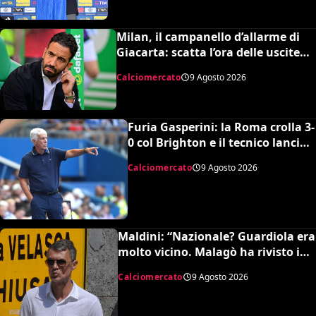
Milan, il campanello d’allarme di
Giacarta: scatta l’ora delle uscite
per sbloccare Inacio e Hojbjerg
Calciomercato
9 Agosto 2026
Furia Gasperini: la Roma crolla 3-
0 col Brighton e il tecnico lancia
l’allarme mercato
Calciomercato
9 Agosto 2026
Maldini: “Nazionale? Guardiola era
molto vicino. Malagò ha rivisto i
patti, dovevo dimettermi”
Calciomercato
9 Agosto 2026