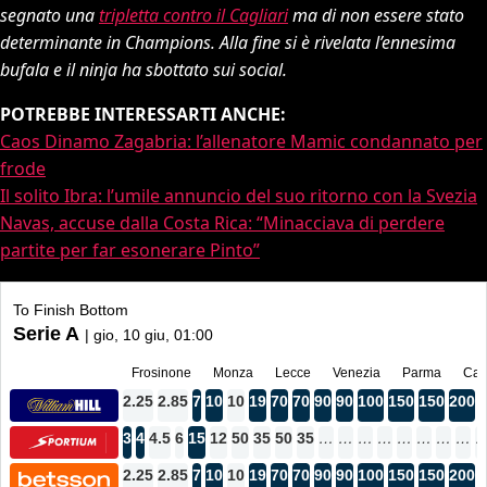
segnato una
tripletta contro il Cagliari
ma di non essere stato
determinante in Champions. Alla fine si è rivelata l’ennesima
bufala e il ninja ha sbottato sui social.
POTREBBE INTERESSARTI ANCHE:
Caos Dinamo Zagabria: l’allenatore Mamic condannato per
frode
Il solito Ibra: l’umile annuncio del suo ritorno con la Svezia
Navas, accuse dalla Costa Rica: “Minacciava di perdere
partite per far esonerare Pinto”