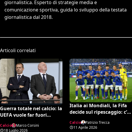
giornalistica. Esperto di strategie media e
comunicazione sportiva, guida lo sviluppo della testata
giornalistica dal 2018.
Articoli correlati
Italia ai Mondiali, la Fifa
Guerra totale nel calcio: la
decide sul ripescaggio: c’è
UEFA vuole far fuori
la data ufficiale
Infantino, spunta una
Calcio
Patrizio Trecca
Calcio
Marco Corsini
potente candidatura per
11 Aprile 2026
18 Luglio 2026