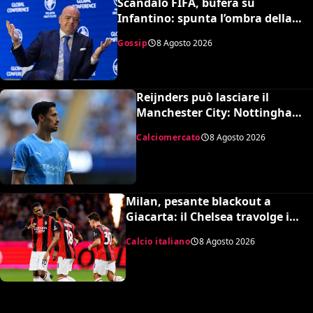
Scandalo FIFA, bufera su
Infantino: spunta l’ombra della
presunta amante pagata dalla
Gossip
8 Agosto 2026
UEFA
Reijnders può lasciare il
Manchester City: Nottingham
Forest in pressing
Calciomercato
8 Agosto 2026
Milan, pesante blackout a
Giacarta: il Chelsea travolge i
rossoneri 3-0 in amichevole
Calcio italiano
8 Agosto 2026