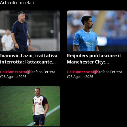
Articoli correlati
Ivanovic-Lazio, trattativa
Reijnders può lasciare il
interrotta: l’attaccante
Manchester City:
croato rifiuta il
Nottingham Forest in
Calciomercato
Stefano Ferrera
Calciomercato
Stefano Ferrera
trasferimento
pressing
8 Agosto 2026
8 Agosto 2026