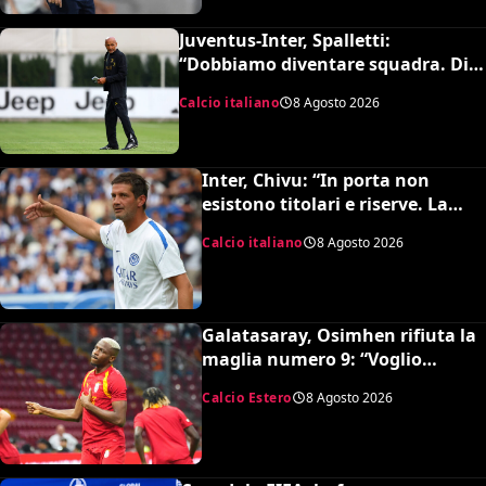
Juventus-Inter, Spalletti:
“Dobbiamo diventare squadra. Di
Gregorio? Cose che possono
Calcio italiano
8 Agosto 2026
capitare”
Inter, Chivu: “In porta non
esistono titolari e riserve. La
Juve è forte dirà la sua”
Calcio italiano
8 Agosto 2026
Galatasaray, Osimhen rifiuta la
maglia numero 9: “Voglio
continuare con il 45”
Calcio Estero
8 Agosto 2026