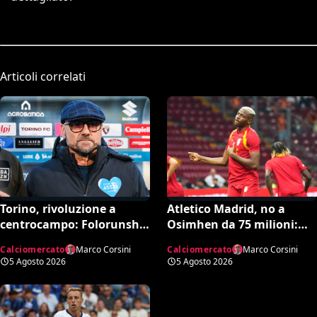
Articoli correlati
Torino, rivoluzione a
Atletico Madrid, no a
centrocampo: Folorunsho
Osimhen da 75 milioni:
e Sulemana in cima alla
spunta l’offerta del
Calciomercato
Marco Corsini
Calciomercato
Marco Corsini
lista di Petrachi
Tottenham
5 Agosto 2026
5 Agosto 2026