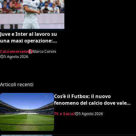
Juve e Inter al lavoro su
una maxi operazione:
Nico Gonzalez in
Calciomercato
Marco Corsini
nerazzurro, Frattesi a
5 Agosto 2026
Torino
Articoli recenti
Cos’è il Futbox: il nuovo
fenomeno del calcio dove vale
quasi tutto e scoppiano le risse
TV e Social
5 Agosto 2026