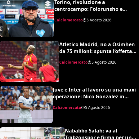
Torino, rivoluzione a
centrocampo: Folorunsho e
Sulemana in cima alla lista di
Calciomercato
5 Agosto 2026
Petrachi
Atletico Madrid, no a Osimhen
da 75 milioni: spunta l’offerta
del Tottenham
Calciomercato
5 Agosto 2026
Juve e Inter al lavoro su una maxi
operazione: Nico Gonzalez in
nerazzurro, Frattesi a Torino
Calciomercato
5 Agosto 2026
Nababbo Salah: va al
Trabzonspor e firma per una