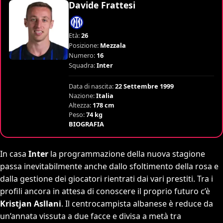
Davide Frattesi
Età:
26
Posizione:
Mezzala
Numero:
16
Squadra:
Inter
Data di nascita:
22 Settembre 1999
Nazione:
Italia
Altezza:
178 cm
Peso:
74 kg
BIOGRAFIA
In casa
Inter
la programmazione della nuova stagione
passa inevitabilmente anche dallo sfoltimento della rosa e
dalla gestione dei giocatori rientrati dai vari prestiti. Tra i
profili ancora in attesa di conoscere il proprio futuro c’è
Kristjan Asllani
. Il centrocampista albanese è reduce da
un’annata vissuta a due facce e divisa a metà tra