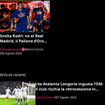
Svolta Rodri: no al Real
Madrid, il Pallone d’Oro
dice sì al Barcellona per 50
Calciomercato
Marco Corsini
milioni
6 Agosto 2026
Articoli recenti
L’ex Atalanta Longoria inguaia l’OM:
il club rischia la retrocessione in
Ligue 2 e svende tutti i suoi pezzi
Calcio Estero
7 Agosto 2026
pregiati