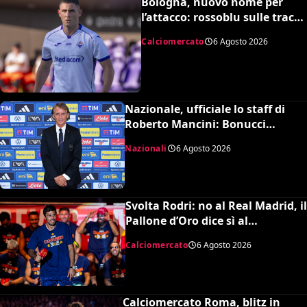
Bologna, nuovo nome per
l’attacco: rossoblu sulle tracce
di Piccoli
Calciomercato
6 Agosto 2026
Nazionale, ufficiale lo staff di
Roberto Mancini: Bonucci
collaboratore, Bollini vice
Nazionali
6 Agosto 2026
Svolta Rodri: no al Real Madrid, il
Pallone d’Oro dice sì al
Barcellona per 50 milioni
Calciomercato
6 Agosto 2026
Calciomercato Roma, blitz in