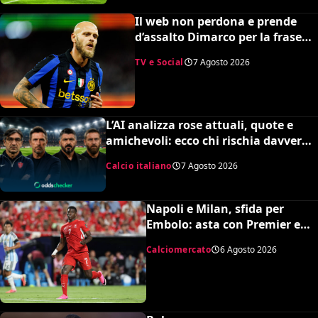
Il web non perdona e prende
d’assalto Dimarco per la frase
su Baresi (VIDEO)
TV e Social
7 Agosto 2026
L’AI analizza rose attuali, quote e
amichevoli: ecco chi rischia davvero
di retrocedere. C’è anche
Calcio italiano
7 Agosto 2026
un’insospettabile
Napoli e Milan, sfida per
Embolo: asta con Premier e
MLS, il prezzo
Calciomercato
6 Agosto 2026