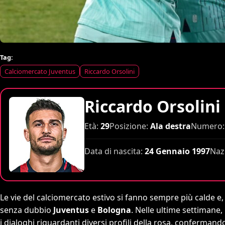
Tag:
Calciomercato Juventus
Riccardo Orsolini
Riccardo Orsolini
Età:
29
Posizione:
Ala destra
Numero:
Data di nascita:
24 Gennaio 1997
Naz
Le vie del calciomercato estivo si fanno sempre più calde e,
senza dubbio
Juventus
e
Bologna
. Nelle ultime settimane, 
i dialoghi riguardanti diversi profili della rosa, conferman