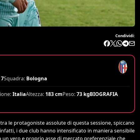
Condividi:
7
Squadra:
Bologna
ione:
Italia
Altezza:
183 cm
Peso:
73 kg
BIOGRAFIA
 tra le protagoniste assolute di questa sessione, spiccano
infatti, i due club hanno intensificato in maniera sensibile
do un vero e proprio asse di mercato preferenziale che