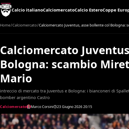
Calcio italiano
Calciomercato
Calcio Estero
Coppe Euro
Home
Calciomercato
Calciomercato Juventus, asse bollente col Bologna: s
Calciomercato Juventus,
Bologna: scambio Mirett
Mario
intreccio di mercato tra Juventus e Bologna: i bianconeri di Spalle
bomber argentino Castro
Calciomercato
Marco Corsini
23 Giugno 2026
20:15