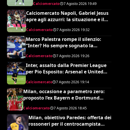
Calciomercato
7 Agosto 2026
19:49
Calciomercato Napoli, Gabriel Jesus
apre agli azzurri: la situazione e il
prezzo dell’Arsenal
Calciomercato
7 Agosto 2026
19:32
Marco Palestra rompe il silenzio:
“Inter? Ho sempre sognato la
Premier League e il Chelsea”
Calciomercato
7 Agosto 2026
19:26
Inter, assalto dalla Premier League
per Pio Esposito: Arsenal e United
pronti al maxi rilancio
Calciomercato
7 Agosto 2026
19:14
Milan, occasione a parametro zero:
proposto l’ex Bayern e Dortmund
Raphaël Guerreiro per il nuovo
Calciomercato
7 Agosto 2026
18:45
modulo
Milan, obiettivo Paredes: offerta dei
rossoneri per il centrocampista