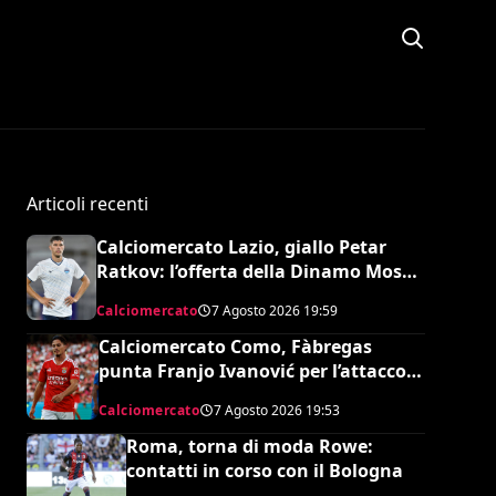
Articoli recenti
Calciomercato Lazio, giallo Petar
Ratkov: l’offerta della Dinamo Mosca
e la smentita dell’agente
Calciomercato
7 Agosto 2026
19:59
Calciomercato Como, Fàbregas
punta Franjo Ivanović per l’attacco:
il punto sulla trattativa
Calciomercato
7 Agosto 2026
19:53
Roma, torna di moda Rowe:
contatti in corso con il Bologna