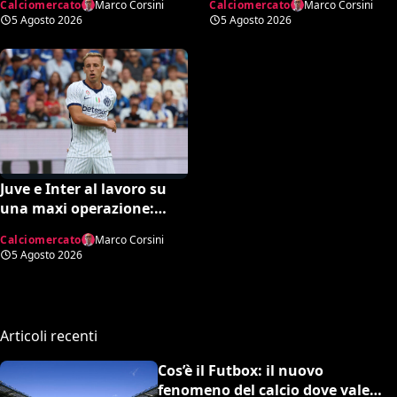
Calciomercato
Marco Corsini
Calciomercato
Marco Corsini
lista di Petrachi
Tottenham
5 Agosto 2026
5 Agosto 2026
Juve e Inter al lavoro su
una maxi operazione:
Nico Gonzalez in
Calciomercato
Marco Corsini
nerazzurro, Frattesi a
5 Agosto 2026
Torino
Articoli recenti
Cos’è il Futbox: il nuovo
fenomeno del calcio dove vale