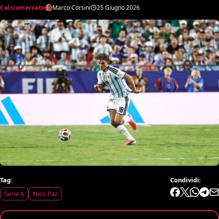
Calciomercato
Marco Corsini
25 Giugno 2026
Tag:
Condividi:
Serie A
Nico Paz