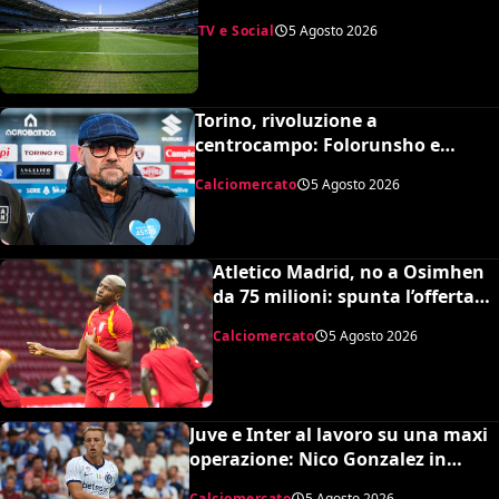
quasi tutto e scoppiano le risse
TV e Social
5 Agosto 2026
Torino, rivoluzione a
centrocampo: Folorunsho e
Sulemana in cima alla lista di
Calciomercato
5 Agosto 2026
Petrachi
Atletico Madrid, no a Osimhen
da 75 milioni: spunta l’offerta
del Tottenham
Calciomercato
5 Agosto 2026
Juve e Inter al lavoro su una maxi
operazione: Nico Gonzalez in
nerazzurro, Frattesi a Torino
Calciomercato
5 Agosto 2026