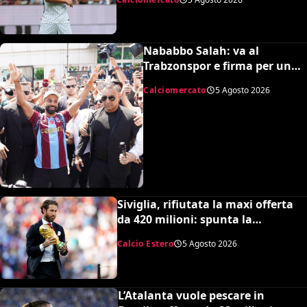
Nababbo Salah: va al
Trabzonspor e firma per una
cifra monstre
Calciomercato
5 Agosto 2026
Siviglia, rifiutata la maxi offerta
da 420 milioni: spunta la
spiazzante clausola “anti-Ramos”
Calcio Estero
5 Agosto 2026
L’Atalanta vuole pescare in