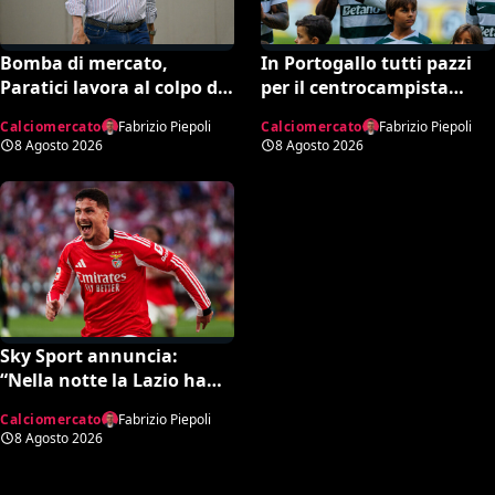
Bomba di mercato,
In Portogallo tutti pazzi
Paratici lavora al colpo da
per il centrocampista
90: “La Fiorentina pronta
italiano pagato 23 mln ma
Calciomercato
Fabrizio Piepoli
Calciomercato
Fabrizio Piepoli
a un grosso esborso
snobbato dalla Nazionale
8 Agosto 2026
8 Agosto 2026
economico”
maggiore e dalla Serie A:
lo strano caso di Issa
Doumbia
Sky Sport annuncia:
“Nella notte la Lazio ha
trovato l’intesa col
Calciomercato
Fabrizio Piepoli
Benfica per Ivanovic. Si
8 Agosto 2026
attende il sì del giocatore”