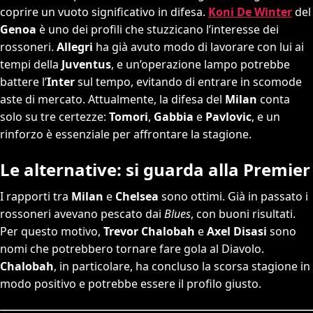
coprire un vuoto significativo in difesa.
Koni De Winter
del
Genoa
è uno dei profili che stuzzicano l’interesse dei
rossoneri.
Allegri
ha già avuto modo di lavorare con lui ai
tempi della
Juventus
, e un’operazione lampo potrebbe
battere l’
Inter
sul tempo, evitando di entrare in scomode
aste di mercato. Attualmente, la difesa del
Milan
conta
solo su tre certezze:
Tomori
,
Gabbia
e
Pavlovic
, e un
rinforzo è essenziale per affrontare la stagione.
Le alternative: si guarda alla Premier
I rapporti tra
Milan
e
Chelsea
sono ottimi. Già in passato i
rossoneri avevano pescato dai
Blues
, con buoni risultati.
Per questo motivo,
Trevor Chalobah
e
Axel Disasi
sono
nomi che potrebbero tornare fare gola al Diavolo.
Chalobah
, in particolare, ha concluso la scorsa stagione in
modo positivo e potrebbe essere il profilo giusto.