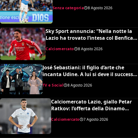
shock su Mario Roggero
Senza categoria
8 Agosto 2026
Sky Sport annuncia: “Nella notte la
Lazio ha trovato l’intesa col Benfica
per Ivanovic. Si attende il sì del
Calciomercato
8 Agosto 2026
giocatore”
José Sebastiani: il figlio d’arte che
incanta Udine. A lui si deve il successo
del Festival di Sanremo, ora sogna il
TV e Social
8 Agosto 2026
debutto in Serie A
Calciomercato Lazio, giallo Petar
Ratkov: l’offerta della Dinamo
Mosca e la smentita dell’agente
Calciomercato
7 Agosto 2026