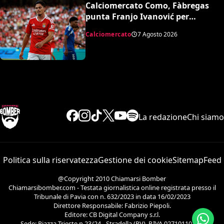
Calciomercato Como, Fàbregas
punta Franjo Ivanović per
l’attacco: il punto sulla trattativa
Calciomercato
7 Agosto 2026
La redazione
Chi siamo
Politica sulla riservatezza
Gestione dei cookie
Sitemap
Feed
@Copyright 2010 Chiamarsi Bomber
Chiamarsibomber.com - Testata giornalistica online registrata presso il
Tribunale di Pavia con n. 632/2023 in data 16/02/2023
Direttore Responsabile: Fabrizio Piepoli.
Editore: CB Digital Company s.r.l.
Sede: Piazza Trieste n.23/24 - Stradella (PV). P.IVA 02710110186.