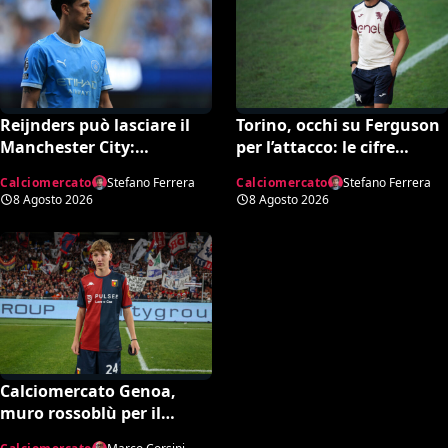
Reijnders può lasciare il
Torino, occhi su Ferguson
Manchester City:
per l’attacco: le cifre
Nottingham Forest in
dell’operazione
Calciomercato
Stefano Ferrera
Calciomercato
Stefano Ferrera
pressing
8 Agosto 2026
8 Agosto 2026
Calciomercato Genoa,
muro rossoblù per il
talento Scaglione: no