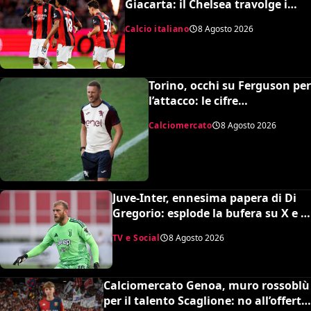
Giacarta: il Chelsea travolge i
rossoneri 3-0 in amichevole
Calcio italiano
8 Agosto 2026
Torino, occhi su Ferguson per
l’attacco: le cifre
dell’operazione
Calciomercato
8 Agosto 2026
Juve-Inter, ennesima papera di Di
Gregorio: esplode la bufera su X e il
web chiede un nuovo portiere
TV e Social
8 Agosto 2026
Calciomercato Genoa, muro rossoblù
per il talento Scaglione: no all’offerta