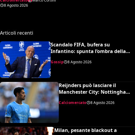
Calciomercato
Marco Corsini
all’offerta da un milione
8 Agosto 2026
del Borussia Dortmund
Articoli recenti
Scandalo FIFA, bufera su
Infantino: spunta l’ombra della
presunta amante pagata dalla
Gossip
8 Agosto 2026
UEFA
Reijnders può lasciare il
Manchester City: Nottingham
Forest in pressing
Calciomercato
8 Agosto 2026
Milan, pesante blackout a