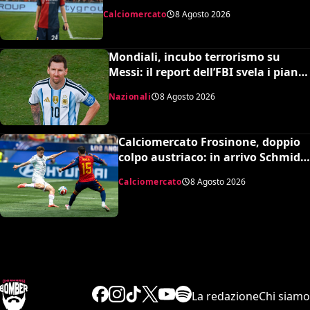
da un milione del Borussia
Calciomercato
8 Agosto 2026
Dortmund
Mondiali, incubo terrorismo su
Messi: il report dell’FBI svela i piani
sventati durante la Coppa del
Nazionali
8 Agosto 2026
Mondo
Calciomercato Frosinone, doppio
colpo austriaco: in arrivo Schmid e
Grillitsch per la Serie A
Calciomercato
8 Agosto 2026
La redazione
Chi siamo