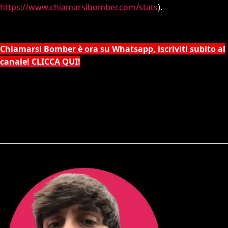
https://www.chiamarsibomber.com/stats
).
Chiamarsi Bomber è ora su Whatsapp, iscriviti subito al
canale! CLICCA QUI!