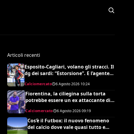
Articoli recenti
Esposito-Cagliari, volano gli stracci. Il
dg dei sardi: “Estorsione”. E l’agente
risponde in maniera durissima
Calciomercato
6 Agosto 2026
10:24
Fiorentina, la ciliegina sulla torta
potrebbe essere un ex attaccante di
Grosso: occhi su Pinamonti
Calciomercato
6 Agosto 2026
09:19
Cos’è il Futbox: il nuovo fenomeno
del calcio dove vale quasi tutto e
scoppiano le risse