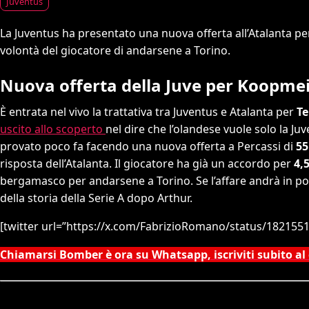
Juventus
La Juventus ha presentato una nuova offerta all’Atalanta 
volontà del giocatore di andarsene a Torino.
Nuova offerta della Juve per Koopme
È entrata nel vivo la trattativa tra Juventus e Atalanta per
Te
uscito allo scoperto
nel dire che l’olandese vuole solo la Ju
provato poco fa facendo una nuova offerta a Percassi di
55
risposta dell’Atalanta. Il giocatore ha già un accordo per
4,
bergamasco per andarsene a Torino. Se l’affare andrà in p
della storia della Serie A dopo Arthur.
[twitter url=”https://x.com/FabrizioRomano/status/18215
Chiamarsi Bomber è ora su Whatsapp, iscriviti subito al