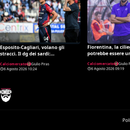
Fiorentina, la cili
Esposito-Cagliari, volano gli
potrebbe essere u
stracci. Il dg dei sardi:
di Grosso: occhi 
“Estorsione”. E l’agente risponde in
Calciomercato
Giulio 
Calciomercato
Giulio Piras
maniera durissima
6 Agosto 2026
09:19
6 Agosto 2026
10:24
Pol