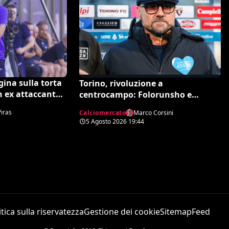
egina sulla torta
Torino, rivoluzione a
n ex attaccante
centrocampo: Folorunsho e
su Pinamonti
Sulemana in cima alla lista di
Piras
Calciomercato
Marco Corsini
Petrachi
5 Agosto 2026
19:44
itica sulla riservatezza
Gestione dei cookie
Sitemap
Feed