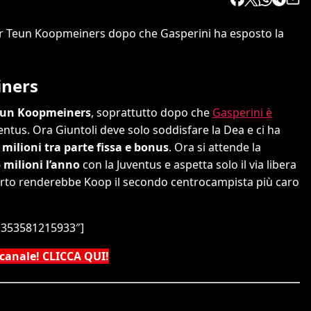
per Teun Koopmeiners dopo che Gasperini ha esposto la
iners
un Koopmeiners
, soprattutto dopo che
Gasperini è
ventus. Ora Giuntoli deve solo soddisfare la Dea e ci ha
 milioni tra parte fissa e bonus
. Ora si attende la
5 milioni l’anno
con la Juventus e aspetta solo il via libera
orto renderebbe Koop il secondo centrocampista più caro
51353581215933″]
 canale! CLICCA QUI!