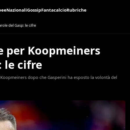
pee
Nazionali
Gossip
Fantacalcio
Rubriche
le del Gasp: le cifre
ve per Koopmeiners
 le cifre
n Koopmeiners dopo che Gasperini ha esposto la volontà del