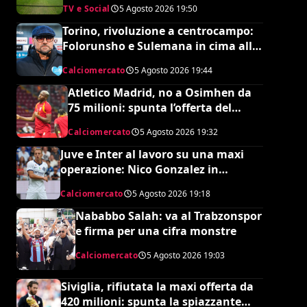
TV e Social
5 Agosto 2026
19:50
Torino, rivoluzione a centrocampo:
Folorunsho e Sulemana in cima alla
lista di Petrachi
Calciomercato
5 Agosto 2026
19:44
Atletico Madrid, no a Osimhen da
75 milioni: spunta l’offerta del
Tottenham
Calciomercato
5 Agosto 2026
19:32
Juve e Inter al lavoro su una maxi
operazione: Nico Gonzalez in
nerazzurro, Frattesi a Torino
Calciomercato
5 Agosto 2026
19:18
Nababbo Salah: va al Trabzonspor
e firma per una cifra monstre
Calciomercato
5 Agosto 2026
19:03
Siviglia, rifiutata la maxi offerta da
420 milioni: spunta la spiazzante