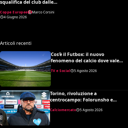
squalifica del club dalle
competizioni europee
Coppe Europee
Marco Corsini
4 Giugno 2026
Articoli recenti
Cos’è il Futbox: il nuovo
fenomeno del calcio dove vale
quasi tutto e scoppiano le risse
TV e Social
5 Agosto 2026
Torino, rivoluzione a
centrocampo: Folorunsho e
Sulemana in cima alla lista di
Calciomercato
5 Agosto 2026
Petrachi