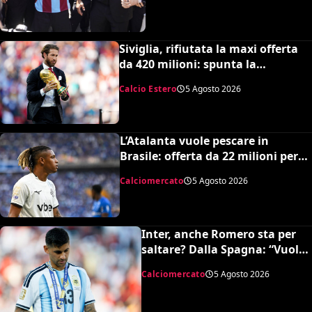
Siviglia, rifiutata la maxi offerta
da 420 milioni: spunta la
spiazzante clausola “anti-Ramos”
Calcio Estero
5 Agosto 2026
L’Atalanta vuole pescare in
Brasile: offerta da 22 milioni per
Danilo, il Botafogo ne vuole 35
Calciomercato
5 Agosto 2026
Inter, anche Romero sta per
saltare? Dalla Spagna: “Vuole
l’Atletico”
Calciomercato
5 Agosto 2026