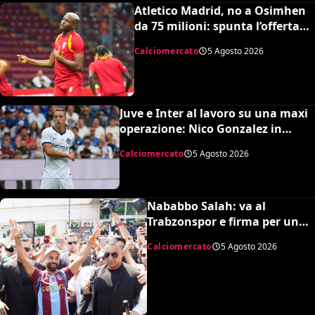
Atletico Madrid, no a Osimhen
da 75 milioni: spunta l’offerta
del Tottenham
Calciomercato
5 Agosto 2026
Juve e Inter al lavoro su una maxi
operazione: Nico Gonzalez in
nerazzurro, Frattesi a Torino
Calciomercato
5 Agosto 2026
Nababbo Salah: va al
Trabzonspor e firma per una
cifra monstre
Calciomercato
5 Agosto 2026