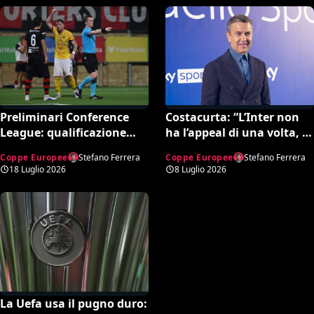
Preliminari Conference
Costacurta: “L’Inter non
League: qualificazione
ha l’appeal di una volta, la
decisa da rigore
Juve tornerà in alto”. Poi
Coppe Europee
Stefano Ferrera
Coppe Europee
Stefano Ferrera
inesistente (VIDEO)
la bordata ad Allegri e
18 Luglio 2026
8 Luglio 2026
Mourinho
La Uefa usa il pugno duro: