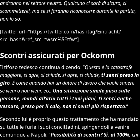
andranno nel settore neutro. Qualcuno ci sarà di sicuro, ci
scommetterei, ma se si faranno riconoscere durante la partita,
non lo so
.
[twitter url=”https://twitter.com/hashtag/Eintracht?
src=hash&ref_src=twsrc%5Etfw”]
Scontri assicurati per Ockomm
Il tifoso tedesco continua dicendo: “
Questa è la catastrofe
maggiore, si apre, si chiude, si apre, si chiude,
ti senti preso in
giro
. È come quando hai un datore di lavoro che vuole sapere
se vieni o non vieni, ecc.
Una situazione simile pesa sulle
persone, mandi all’aria tutti i tuoi piani, ti senti anche
vessato, preso per il culo, non ti senti più rispettato
.
“
Secondo lui è proprio questo trattamento che ha mandato
su tutte le furie i suoi concittadini, spingendoli a venire
comunque a Napoli: “
Possibilità di scontri?
Sì, al 100%
, chi