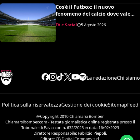
Cos’è il Futbox: il nuovo
fenomeno del calcio dove vale
quasi tutto e scoppiano le risse
TV e Social
5 Agosto 2026
La redazione
Chi siamo
Politica sulla riservatezza
Gestione dei cookie
Sitemap
Feed
@Copyright 2010 Chiamarsi Bomber
Chiamarsibomber.com - Testata giornalistica online registrata presso il
Tribunale di Pavia con n. 632/2023 in data 16/02/2023
Direttore Responsabile: Fabrizio Piepoli.
Editore: CB Digital Company s.r.l.