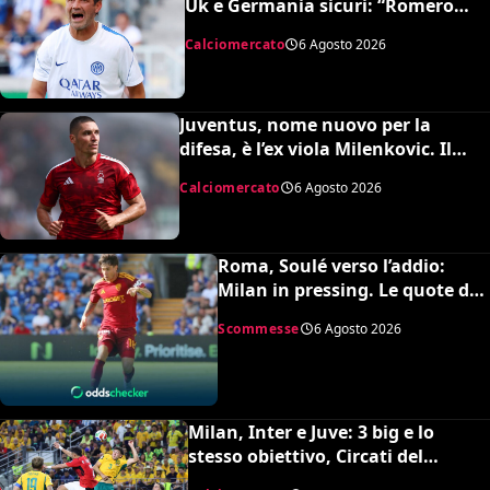
Uk e Germania sicuri: “Romero
all’Atletico e Diaby al Bayer”
Calciomercato
6 Agosto 2026
Juventus, nome nuovo per la
difesa, è l’ex viola Milenkovic. Il
Nottingham chiede quasi 30
Calciomercato
6 Agosto 2026
milioni
Roma, Soulé verso l’addio:
Milan in pressing. Le quote dei
bookmakers
Scommesse
6 Agosto 2026
Milan, Inter e Juve: 3 big e lo
stesso obiettivo, Circati del
Parma. La richiesta è di 35 milioni