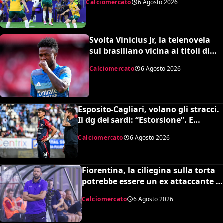
Calciomercato
6 Agosto 2026
Svolta Vinicius Jr, la telenovela
sul brasiliano vicina ai titoli di
coda: accordo monstre
Calciomercato
6 Agosto 2026
Esposito-Cagliari, volano gli stracci.
Il dg dei sardi: “Estorsione”. E
l’agente risponde in maniera
Calciomercato
6 Agosto 2026
durissima
Fiorentina, la ciliegina sulla torta
potrebbe essere un ex attaccante di
Grosso: occhi su Pinamonti
Calciomercato
6 Agosto 2026