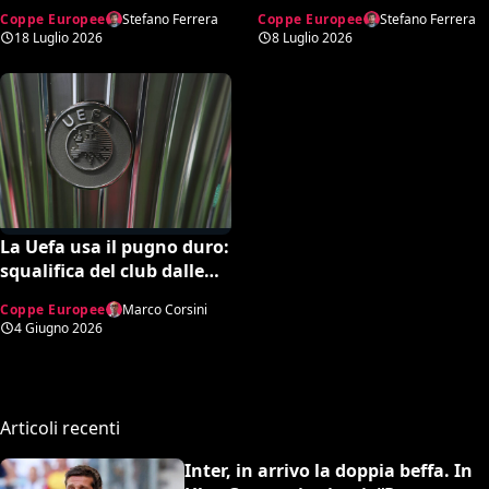
decisa da rigore
Juve tornerà in alto”. Poi
Coppe Europee
Stefano Ferrera
Coppe Europee
Stefano Ferrera
inesistente (VIDEO)
la bordata ad Allegri e
18 Luglio 2026
8 Luglio 2026
Mourinho
La Uefa usa il pugno duro:
squalifica del club dalle
competizioni europee
Coppe Europee
Marco Corsini
4 Giugno 2026
Articoli recenti
Inter, in arrivo la doppia beffa. In