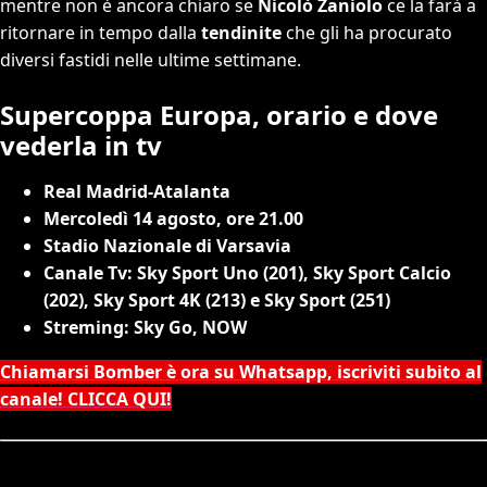
mentre non è ancora chiaro se
Nicolò Zaniolo
ce la farà a
ritornare in tempo dalla
tendinite
che gli ha procurato
diversi fastidi nelle ultime settimane.
Supercoppa Europa, orario e dove
vederla in tv
Real Madrid-Atalanta
Mercoledì 14 agosto, ore 21.00
Stadio Nazionale di Varsavia
Canale Tv: Sky Sport Uno (201), Sky Sport Calcio
(202), Sky Sport 4K (213) e Sky Sport (251)
Streming: Sky Go, NOW
Chiamarsi Bomber è ora su Whatsapp, iscriviti subito al
canale! CLICCA QUI!