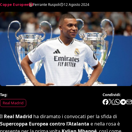
Coppe Europee
Ferrante Ruspoli
12 Agosto 2024
Tag:
Condividi:
Real Madrid
Il
Real Madrid
ha diramato i convocati per la sfida di
Supercoppa Europea contro l’Atalanta
e nella rosa è
presente per la prima volta
Kylian Mbappé
, così come