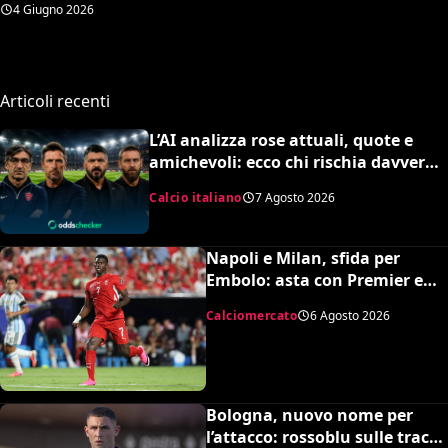
4 Giugno 2026
Articoli recenti
L’AI analizza rose attuali, quote e
amichevoli: ecco chi rischia davvero
di retrocedere. C’è anche
Calcio italiano
7 Agosto 2026
un’insospettabile
Napoli e Milan, sfida per
Embolo: asta con Premier e
MLS, il prezzo
Calciomercato
6 Agosto 2026
Bologna, nuovo nome per
l’attacco: rossoblu sulle tracce