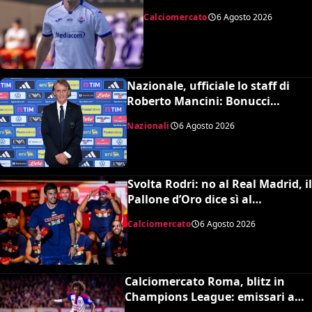
di Piccoli
Calciomercato
6 Agosto 2026
Nazionale, ufficiale lo staff di
Roberto Mancini: Bonucci
collaboratore, Bollini vice
Nazionali
6 Agosto 2026
Svolta Rodri: no al Real Madrid, il
Pallone d’Oro dice sì al
Barcellona per 50 milioni
Calciomercato
6 Agosto 2026
Calciomercato Roma, blitz in
Champions League: emissari a