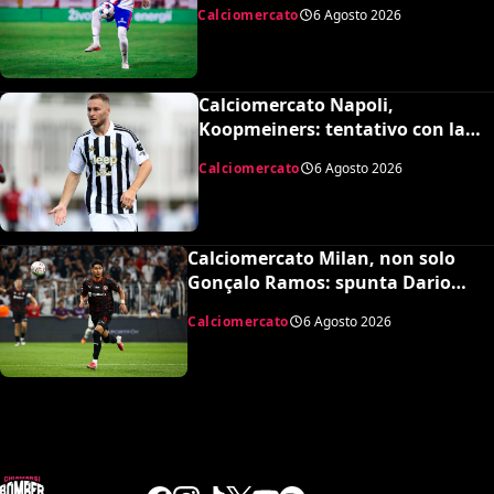
Lione per Malick Fofana
Calciomercato
6 Agosto 2026
Calciomercato Napoli,
Koopmeiners: tentativo con la
Juventus, la cifra per chiudere
Calciomercato
6 Agosto 2026
Calciomercato Milan, non solo
Gonçalo Ramos: spunta Dario
Osorio per l’attacco di Amorim
Calciomercato
6 Agosto 2026