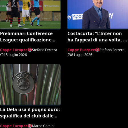
Preliminari Conference
Costacurta: “L’Inter non
League: qualificazione
ha l’appeal di una volta, la
decisa da rigore
Juve tornerà in alto”. Poi
Coppe Europee
Stefano Ferrera
Coppe Europee
Stefano Ferrera
inesistente (VIDEO)
la bordata ad Allegri e
18 Luglio 2026
8 Luglio 2026
Mourinho
La Uefa usa il pugno duro:
squalifica del club dalle
competizioni europee
Coppe Europee
Marco Corsini