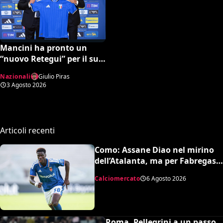
Mancini ha pronto un
“nuovo Retegui” per il suo
secondo ciclo azzurro? Chi
Nazionali
Giulio Piras
è Modica
3 Agosto 2026
Articoli recenti
Como: Assane Diao nel mirino
dell’Atalanta, ma per Fabregas
non è in uscita
Calciomercato
6 Agosto 2026
Roma, Pellegrini a un passo