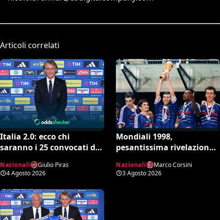
Articoli correlati
Italia 2.0: ecco chi
Mondiali 1998,
saranno i 25 convocati di
pesantissima rivelazione:
Mancini secondo l’AI tra
“Stop ai controlli
Nazionali
Giulio Piras
Nazionali
Marco Corsini
conferme e sorprese
antidoping nei confronti
4 Agosto 2026
3 Agosto 2026
della Francia”