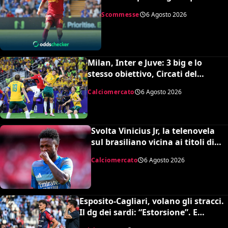
bookmakers
Scommesse
6 Agosto 2026
Milan, Inter e Juve: 3 big e lo
stesso obiettivo, Circati del
Parma. La richiesta è di 35 milioni
Calciomercato
6 Agosto 2026
Svolta Vinicius Jr, la telenovela
sul brasiliano vicina ai titoli di
coda: accordo monstre
Calciomercato
6 Agosto 2026
Esposito-Cagliari, volano gli stracci.
Il dg dei sardi: “Estorsione”. E
l’agente risponde in maniera