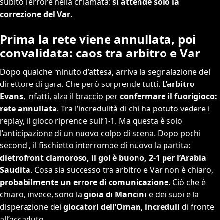
subito l’errore nella chiamata:
si attende solo la
correzione del Var
.
Prima la rete viene annullata, poi
convalidata: caos tra arbitro e Var
Dopo qualche minuto d’attesa, arriva la segnalazione del
direttore di gara. Che però sorprende tutti.
L’arbitro
Evans
, infatti, alza il braccio per
confermare il fuorigioco:
rete annullata
. Tra l’incredulità di chi ha potuto vedere i
replay, il gioco riprende sull’1-1. Ma questa è solo
l’anticipazione di un nuovo colpo di scena. Dopo pochi
secondi, il fischietto interrompe di nuovo la partita:
dietrofront clamoroso, il gol è buono, 2-1 per l’Arabia
Saudita
. Cosa sia successo tra arbitro e Var non è chiaro,
probabilmente un errore di comunicazione
. Ciò che è
chiaro, invece, sono la
gioia di Mancini
e dei suoi e la
disperazione dei
giocatori dell’Oman
,
increduli
di fronte
all’accaduto.