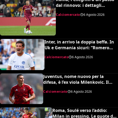
dal rinnovo: i dettagli
dell’accordo
Calciomercato
6 Agosto 2026
Inter, in arrivo la doppia beffa. In
Uk e Germania sicuri: “Romero
all’Atletico e Diaby al Bayer”
Calciomercato
6 Agosto 2026
Juventus, nome nuovo per la
difesa, è l’ex viola Milenkovic. Il
Nottingham chiede quasi 30
Calciomercato
6 Agosto 2026
milioni
Roma, Soulé verso l’addio:
Milan in pressing. Le quote dei