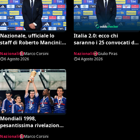
Nazionale, ufficiale lo
Italia 2.0: ecco chi
staff di Roberto Mancini:
saranno i 25 convocati di
Bonucci collaboratore,
Mancini secondo l’AI tra
Nazionali
Marco Corsini
Nazionali
Giulio Piras
Bollini vice
conferme e sorprese
6 Agosto 2026
4 Agosto 2026
Mondiali 1998,
pesantissima rivelazione:
“Stop ai controlli
Nazionali
Marco Corsini
antidoping nei confronti