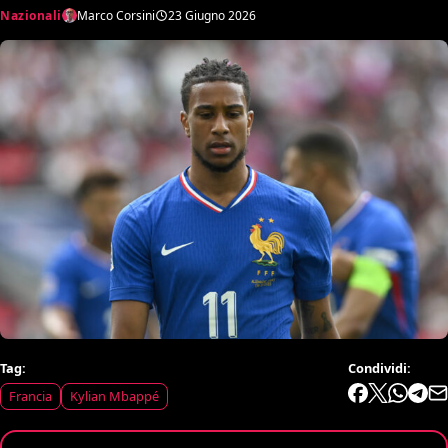
Nazionali
Marco Corsini
23 Giugno 2026
Tag:
Condividi:
Francia
Kylian Mbappé