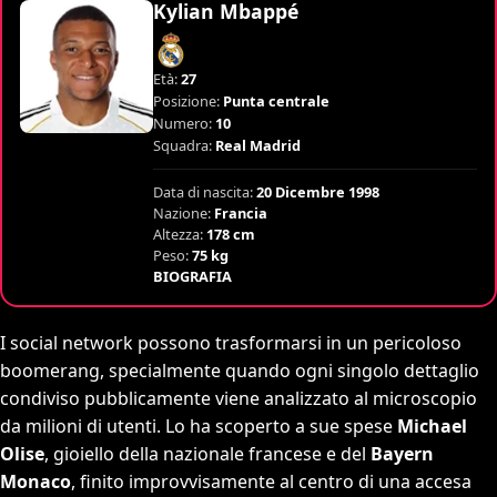
Kylian Mbappé
Età:
27
Posizione:
Punta centrale
Numero:
10
Squadra:
Real Madrid
Data di nascita:
20 Dicembre 1998
Nazione:
Francia
Altezza:
178 cm
Peso:
75 kg
BIOGRAFIA
I social network possono trasformarsi in un pericoloso
boomerang, specialmente quando ogni singolo dettaglio
condiviso pubblicamente viene analizzato al microscopio
da milioni di utenti. Lo ha scoperto a sue spese
Michael
Olise
, gioiello della nazionale francese e del
Bayern
Monaco
, finito improvvisamente al centro di una accesa