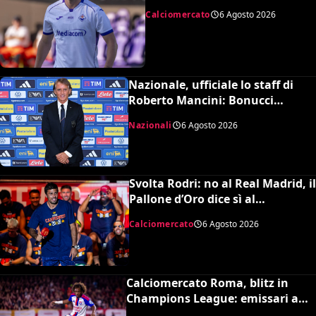
di Piccoli
Calciomercato
6 Agosto 2026
Nazionale, ufficiale lo staff di
Roberto Mancini: Bonucci
collaboratore, Bollini vice
Nazionali
6 Agosto 2026
Svolta Rodri: no al Real Madrid, il
Pallone d’Oro dice sì al
Barcellona per 50 milioni
Calciomercato
6 Agosto 2026
Calciomercato Roma, blitz in
Champions League: emissari a
Lione per Malick Fofana