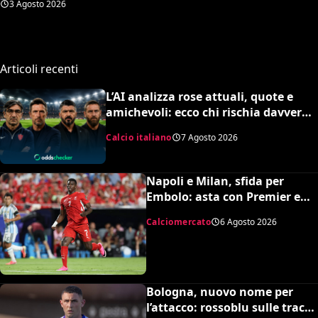
3 Agosto 2026
della Francia”
Articoli recenti
L’AI analizza rose attuali, quote e
amichevoli: ecco chi rischia davvero
di retrocedere. C’è anche
Calcio italiano
7 Agosto 2026
un’insospettabile
Napoli e Milan, sfida per
Embolo: asta con Premier e
MLS, il prezzo
Calciomercato
6 Agosto 2026
Bologna, nuovo nome per
l’attacco: rossoblu sulle tracce