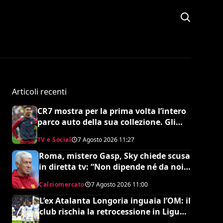
Articoli recenti
CR7 mostra per la prima volta l’intero
parco auto della sua collezione. Gli
esperti stimano il valore complessivo
TV e Social
7 Agosto 2026
11:27
ed è da urlo
Roma, mistero Gasp, Sky chiede scusa
in diretta tv: “Non dipende né da noi
né da lui”. Colpo a sorpresa in arrivo?
Calciomercato
7 Agosto 2026
11:00
L’ex Atalanta Longoria inguaia l’OM: il
club rischia la retrocessione in Ligue 2
e svende tutti i suoi pezzi pregiati