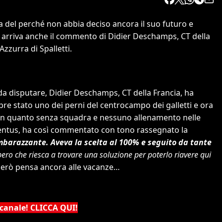
a del perché non abbia deciso ancora il suo futuro e
i arriva anche il commento di Didier Deschamps, CT della
 Azzurra di Spalletti.
da disputare, Didier Deschamps, CT della Francia, ha
mpre stato uno dei perni del centrocampo dei galletti e ora
 in quanto senza squadra e nessuno allenamento nelle
uventus, ha così commentato con tono rassegnato la
imbarazzante. Aveva la scelta al 100% e seguito da tante
pero che riesca a trovare una soluzione per poterlo riavere qui
 però pensa ancora alle vacanze…
 canale! CLICCA QUI!