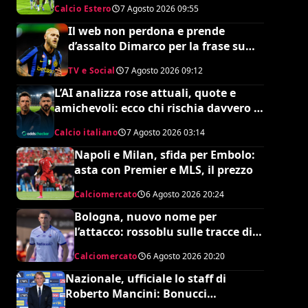
Calcio Estero
7 Agosto 2026
09:55
Il web non perdona e prende
d’assalto Dimarco per la frase su
Baresi (VIDEO)
TV e Social
7 Agosto 2026
09:12
L’AI analizza rose attuali, quote e
amichevoli: ecco chi rischia davvero di
retrocedere. C’è anche
Calcio italiano
7 Agosto 2026
03:14
un’insospettabile
Napoli e Milan, sfida per Embolo:
asta con Premier e MLS, il prezzo
Calciomercato
6 Agosto 2026
20:24
Bologna, nuovo nome per
l’attacco: rossoblu sulle tracce di
Piccoli
Calciomercato
6 Agosto 2026
20:20
Nazionale, ufficiale lo staff di
Roberto Mancini: Bonucci