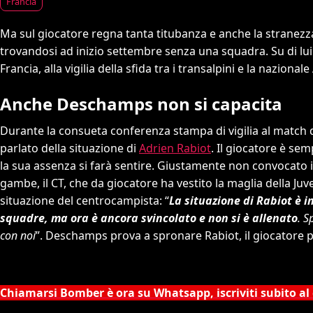
Francia
Ma sul giocatore regna tanta titubanza e anche la stranezz
trovandosi ad inizio settembre senza una squadra. Su di lu
Francia, alla vigilia della sfida tra i transalpini e la nazionale
Anche Deschamps non si capacita
Durante la consueta conferenza stampa di vigilia al match 
parlato della situazione di
Adrien Rabiot
. Il giocatore è se
la sua assenza si farà sentire. Giustamente non convocato
gambe, il CT, che da giocatore ha vestito la maglia della J
situazione del centrocampista: “
La situazione di Rabiot è 
squadre, ma ora è ancora svincolato e non si è allenato
. S
con noi
”. Deschamps prova a spronare Rabiot, il giocatore
Chiamarsi Bomber è ora su Whatsapp, iscriviti subito al