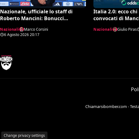
Nazionale, ufficiale lo staff di
Italia 2.0: ecco ch
Roberto Mancini: Bonucci
convocati di Manci
collaboratore, Bollini vice
tra conferme e so
Nazionali
Marco Corsini
Nazionali
Giulio Piras
6 Agosto 2026
20:17
Pol
Chiamarsibomber.com - Testata
Change privacy settings