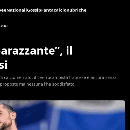
pee
Nazionali
Gossip
Fantacalcio
Rubriche
sensi
arazzante”, il
si
 di calciomercato, il centrocampista francese è ancora senza
e proposte ma nessuna l’ha soddisfatto