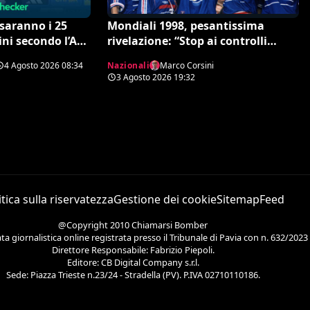
i saranno i 25
Mondiali 1998, pesantissima
ni secondo l’AI
rivelazione: “Stop ai controlli
rprese
antidoping nei confronti della
4 Agosto 2026
08:34
Nazionali
Marco Corsini
Francia”
3 Agosto 2026
19:32
itica sulla riservatezza
Gestione dei cookie
Sitemap
Feed
@Copyright 2010 Chiamarsi Bomber
 giornalistica online registrata presso il Tribunale di Pavia con n. 632/2023
Direttore Responsabile: Fabrizio Piepoli.
Editore: CB Digital Company s.r.l.
Sede: Piazza Trieste n.23/24 - Stradella (PV). P.IVA 02710110186.