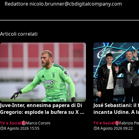
Redattore
nicolo.brunner@cbdigitalcompany.com
Articoli correlati
Juve-Inter, ennesima papera di Di
José Sebastiani: il 
Gregorio: esplode la bufera su X e
incanta Udine. A lu
il web chiede un nuovo portiere
successo del Festi
TV e Social
Marco Corsini
TV e Social
Fabrizio Pie
ora sogna il debut
8 Agosto 2026
15:55
8 Agosto 2026
09:22