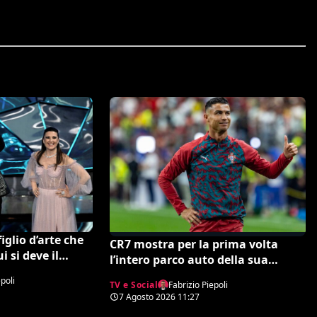
figlio d’arte che
CR7 mostra per la prima volta
i si deve il
l’intero parco auto della sua
val di Sanremo,
collezione. Gli esperti stimano il
poli
to in Serie A
TV e Social
Fabrizio Piepoli
valore complessivo ed è da urlo
7 Agosto 2026
11:27