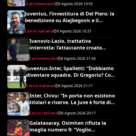
Calciomercato
9 Agosto 2026
10:55
Juventus, l’investitura di Del Piero: la
benedizione su Alajbegovic e il
fattore Spalletti per il ritorno in alto
Calcio italiano
9 Agosto 2026
10:37
Ivanovic-Lazio, trattativa
interrotta: l’attaccante croato
rifiuta il trasferimento
Calciomercato
8 Agosto 2026
21:34
Juventus-Inter, Spalletti: “Dobbiamo
diventare squadra. Di Gregorio? Cose
che possono capitare”
Calcio italiano
8 Agosto 2026
21:11
Inter, Chivu: “In porta non esistono
titolari e riserve. La Juve è forte dirà
la sua”
Calcio italiano
8 Agosto 2026
20:17
Galatasaray, Osimhen rifiuta la
maglia numero 9: “Voglio