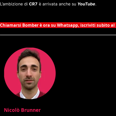
L’ambizione di
CR7
è arrivata anche su
YouTube
.
Chiamarsi Bomber è ora su Whatsapp, iscriviti subito al
Nicolò Brunner