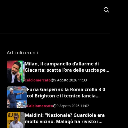
Articoli recenti
Milan, il campanello d’allarme di
Giacarta: scatta l’ora delle uscite per
sbloccare Inacio e Hojbjerg
Calciomercato
9 Agosto 2026
11:33
Furia Gasperini: la Roma crolla 3-0
col Brighton e il tecnico lancia
l’allarme mercato
Calciomercato
9 Agosto 2026
11:02
Maldini: “Nazionale? Guardiola era
molto vicino. Malagò ha rivisto i
patti, dovevo dimettermi”