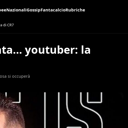
pee
Nazionali
Gossip
Fantacalcio
Rubriche
a di CR7
nta… youtuber: la
7
osa si occuperà