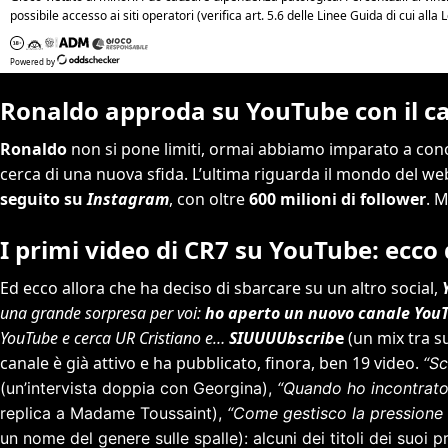
Ronaldo approda su YouTube con il c
Ronaldo
non si pone limiti, ormai abbiamo imparato a con
cerca di una nuova sfida. L’ultima riguarda il mondo del web
seguito su
Instagram
, con oltre
600 milioni di follower
. 
I primi video di CR7 su YouTube: ecco
Ed ecco allora che ha deciso di sbarcare su un altro social,
una grande sorpresa per voi:
ho aperto un nuovo canale YouTu
YouTube e cerca UR Cristiano e…
SIUUUUbscrib
e
(un mix tra su
canale è già attivo e ha pubblicato, finora, ben 19 video.
“Sc
(un’intervista doppia con Georgina),
“Quando ho incontrato 
replica a Madame Toussaint),
“Come gestisco la pressione 
un nome del genere sulle spalle): alcuni dei titoli dei suoi 