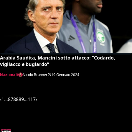
Arabia Saudita, Mancini sotto attacco: “Codardo,
vigliacco e bugiardo”
Nazionali
Nicolò Brunner
19 Gennaio 2024
‹
1
…
87
88
89
…
117
›