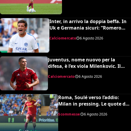
Inter, in arrivo la doppia beffa. In
Uk e Germania sicuri: “Romero
all’Atletico e Diaby al Bayer”
Calciomercato
6 Agosto 2026
Juventus, nome nuovo per la
difesa, è l’ex viola Milenkovic. Il
Nottingham chiede quasi 30
Calciomercato
6 Agosto 2026
milioni
Roma, Soulé verso l’addio:
Milan in pressing. Le quote dei
bookmakers
Scommesse
6 Agosto 2026