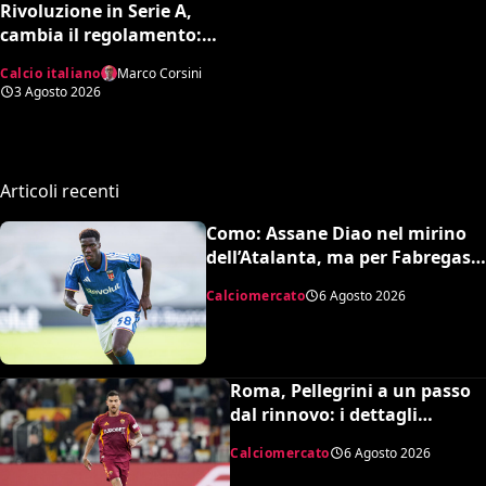
Rivoluzione in Serie A,
cambia il regolamento:
gare rinviate o interrotte
Calcio italiano
Marco Corsini
in campo già il giorno
3 Agosto 2026
dopo
Articoli recenti
Como: Assane Diao nel mirino
dell’Atalanta, ma per Fabregas
non è in uscita
Calciomercato
6 Agosto 2026
Roma, Pellegrini a un passo
dal rinnovo: i dettagli
dell’accordo
Calciomercato
6 Agosto 2026