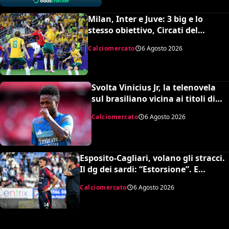
Milan, Inter e Juve: 3 big e lo
stesso obiettivo, Circati del
Parma. La richiesta è di 35 milioni
Calciomercato
6 Agosto 2026
Svolta Vinicius Jr, la telenovela
sul brasiliano vicina ai titoli di
coda: accordo monstre
Calciomercato
6 Agosto 2026
Esposito-Cagliari, volano gli stracci.
Il dg dei sardi: “Estorsione”. E
l’agente risponde in maniera
Calciomercato
6 Agosto 2026
durissima