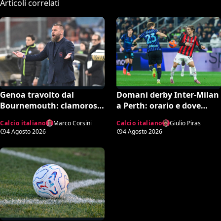
Articoli correlati
Genoa travolto dal
Domani derby Inter-Milan
Bournemouth: clamoroso
a Perth: orario e dove
10-1 in amichevole e
vedere il match in tv
Calcio italiano
Marco Corsini
Calcio italiano
Giulio Piras
record negativo storico
4 Agosto 2026
4 Agosto 2026