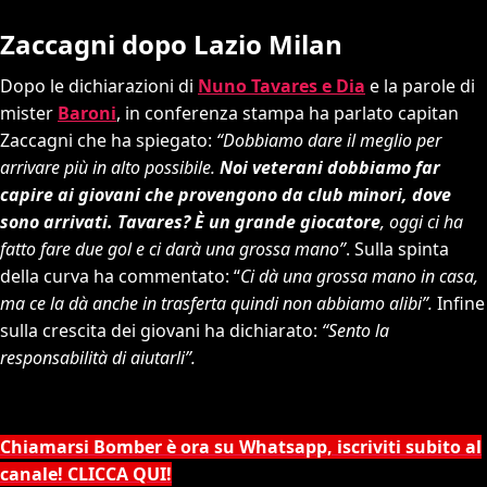
Zaccagni dopo Lazio Milan
Dopo le dichiarazioni di
Nuno Tavares e Dia
e la parole di
mister
Baroni
, in conferenza stampa ha parlato capitan
Zaccagni che ha spiegato:
“Dobbiamo dare il meglio per
arrivare più in alto possibile.
Noi veterani dobbiamo far
capire ai giovani che provengono da club minori, dove
sono arrivati.
Tavares? È un grande giocatore
, oggi ci ha
fatto fare due gol e ci darà una grossa mano”
. Sulla spinta
della curva ha commentato: “
Ci dà una grossa mano in casa,
ma ce la dà anche in trasferta quindi non abbiamo alibi”.
Infine
sulla crescita dei giovani ha dichiarato:
“Sento la
responsabilità di aiutarli”.
Chiamarsi Bomber è ora su Whatsapp, iscriviti subito al
canale! CLICCA QUI!