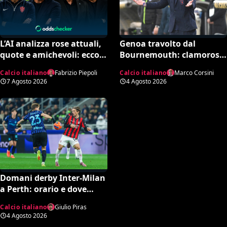
L’AI analizza rose attuali,
Genoa travolto dal
quote e amichevoli: ecco
Bournemouth: clamoroso
chi rischia davvero di
10-1 in amichevole e
Calcio italiano
Fabrizio Piepoli
Calcio italiano
Marco Corsini
retrocedere. C’è anche
record negativo storico
7 Agosto 2026
4 Agosto 2026
un’insospettabile
Domani derby Inter-Milan
a Perth: orario e dove
vedere il match in tv
Calcio italiano
Giulio Piras
4 Agosto 2026