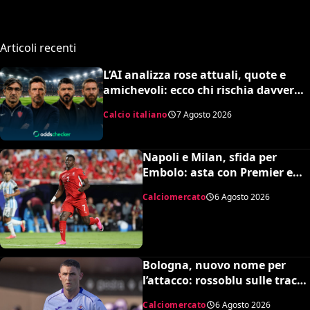
Articoli recenti
L’AI analizza rose attuali, quote e
amichevoli: ecco chi rischia davvero
di retrocedere. C’è anche
Calcio italiano
7 Agosto 2026
un’insospettabile
Napoli e Milan, sfida per
Embolo: asta con Premier e
MLS, il prezzo
Calciomercato
6 Agosto 2026
Bologna, nuovo nome per
l’attacco: rossoblu sulle tracce
di Piccoli
Calciomercato
6 Agosto 2026