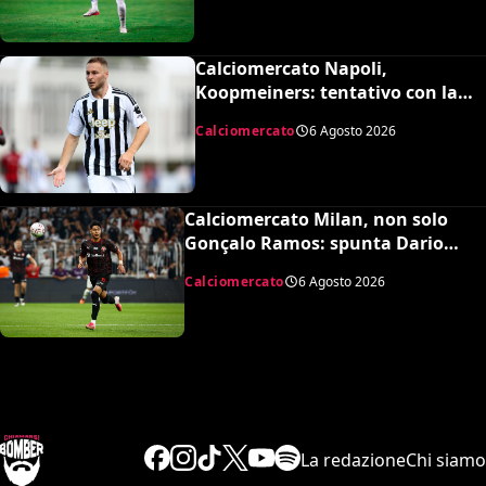
Calciomercato Napoli,
Koopmeiners: tentativo con la
Juventus, la cifra per chiudere
Calciomercato
6 Agosto 2026
Calciomercato Milan, non solo
Gonçalo Ramos: spunta Dario
Osorio per l’attacco di Amorim
Calciomercato
6 Agosto 2026
La redazione
Chi siamo