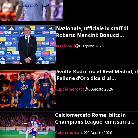
Nazionale, ufficiale lo staff di
Roberto Mancini: Bonucci
collaboratore, Bollini vice
Nazionali
6 Agosto 2026
Svolta Rodri: no al Real Madrid, il
Pallone d’Oro dice sì al
Barcellona per 50 milioni
Calciomercato
6 Agosto 2026
Calciomercato Roma, blitz in
Champions League: emissari a
Lione per Malick Fofana
Calciomercato
6 Agosto 2026