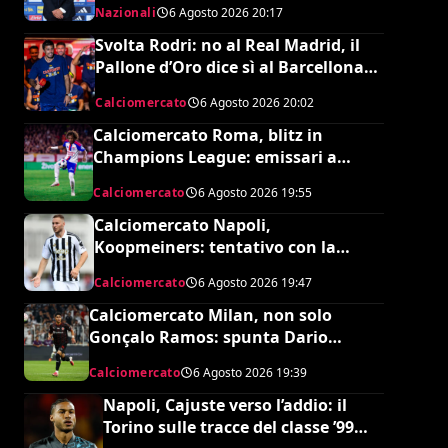
Nazionali
6 Agosto 2026
20:17
Svolta Rodri: no al Real Madrid, il
Pallone d’Oro dice sì al Barcellona
per 50 milioni
Calciomercato
6 Agosto 2026
20:02
Calciomercato Roma, blitz in
Champions League: emissari a
Lione per Malick Fofana
Calciomercato
6 Agosto 2026
19:55
Calciomercato Napoli,
Koopmeiners: tentativo con la
Juventus, la cifra per chiudere
Calciomercato
6 Agosto 2026
19:47
Calciomercato Milan, non solo
Gonçalo Ramos: spunta Dario
Osorio per l’attacco di Amorim
Calciomercato
6 Agosto 2026
19:39
Napoli, Cajuste verso l’addio: il
Torino sulle tracce del classe ’99