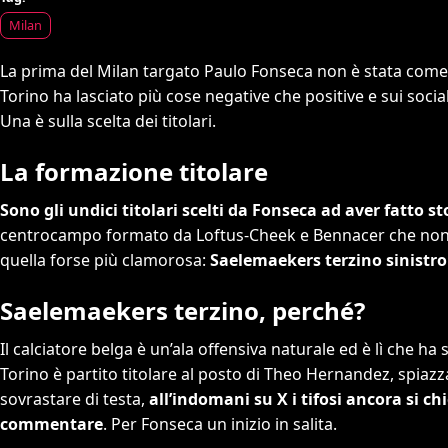
Milan
La prima del Milan targato Paulo Fonseca non è stata come i 
Torino ha lasciato più cose negative che positive e sui socia
Una è sulla scelta dei titolari.
La formazione titolare
Sono gli undici titolari scelti da Fonseca ad aver fatto sto
centrocampo formato da Loftus-Cheek e Bennacer che non ha
quella forse più clamorosa:
Saelemaekers terzino sinistro
Saelemaekers terzino, perché?
Il calciatore belga è un’ala offensiva naturale ed è lì che ha
Torino è partito titolare al posto di Theo Hernandez, spiazza
sovrastare di testa,
all’indomani su X i tifosi ancora si ch
commentare
. Per Fonseca un inizio in salita.