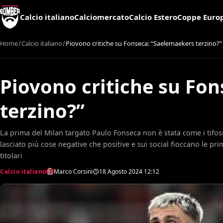
Calcio italiano
Calciomercato
Calcio Estero
Coppe Euro
Home
Calcio italiano
Piovono critiche su Fonseca: “Saelemaekers terzino?”
Piovono critiche su Fo
terzino?”
La prima del Milan targato Paulo Fonseca non è stata come i tifosi
lasciato più cose negative che positive e sui social fioccano le pri
titolari
Calcio italiano
Marco Corsini
18 Agosto 2024
12:12