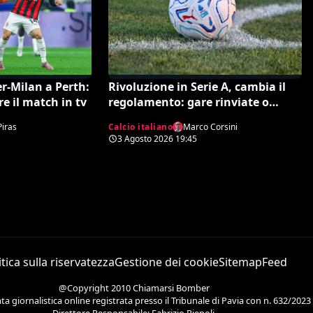
r-Milan a Perth:
Rivoluzione in Serie A, cambia il
re il match in tv
regolamento: gare rinviate o
interrotte in campo già il giorno
Piras
Calcio italiano
Marco Corsini
dopo
3 Agosto 2026
19:45
itica sulla riservatezza
Gestione dei cookie
Sitemap
Feed
@Copyright 2010 Chiamarsi Bomber
 giornalistica online registrata presso il Tribunale di Pavia con n. 632/2023
Direttore Responsabile: Fabrizio Piepoli.