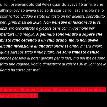
di lui, prelevandolo dal Velez quando aveva 16 anni, e che
all’improvviso aveva deciso di scaricarlo, lasciandolo nello
sconforto: “
L’addio è stato un tasto un po’ dolente, soprattutto
per i primi mesi del 2024.
Non pensavo di lasciare la Juve,
anzi, ero concentrato a giocare bene con il Frosinone per
meritare una maglia.
A gennaio sono venuto a sapere che
mi stavano cedendo a un club arabo, ma io non avevo
alcuna intenzione di andarci
anche se ormai mi era chiaro
quale sarebbe stato il mio futuro.
Ne sono rimasto deluso
perché pensavo di poter giocare per la Juve, ma poi me ne sono
fatto una ragione. Voglio dimostrare di valere i 30 milioni che la
Roma ha speso per me” .
Chiamarsi Bomber è ora su Whatsapp, iscriviti subito al
canale! CLICCA QUI!