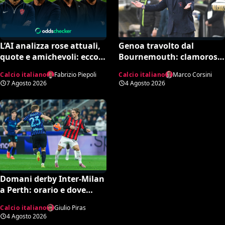
L’AI analizza rose attuali,
Genoa travolto dal
quote e amichevoli: ecco
Bournemouth: clamoroso
chi rischia davvero di
10-1 in amichevole e
Calcio italiano
Fabrizio Piepoli
Calcio italiano
Marco Corsini
retrocedere. C’è anche
record negativo storico
7 Agosto 2026
4 Agosto 2026
un’insospettabile
Domani derby Inter-Milan
a Perth: orario e dove
vedere il match in tv
Calcio italiano
Giulio Piras
4 Agosto 2026