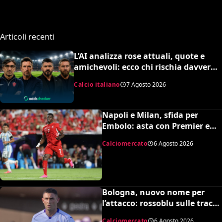
Articoli recenti
L’AI analizza rose attuali, quote e
amichevoli: ecco chi rischia davvero
di retrocedere. C’è anche
Calcio italiano
7 Agosto 2026
un’insospettabile
Napoli e Milan, sfida per
Embolo: asta con Premier e
MLS, il prezzo
Calciomercato
6 Agosto 2026
Bologna, nuovo nome per
l’attacco: rossoblu sulle tracce
di Piccoli
Calciomercato
6 Agosto 2026