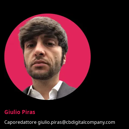
Giulio Piras
Caporedattore
giulio.piras@cbdigitalcompany.com