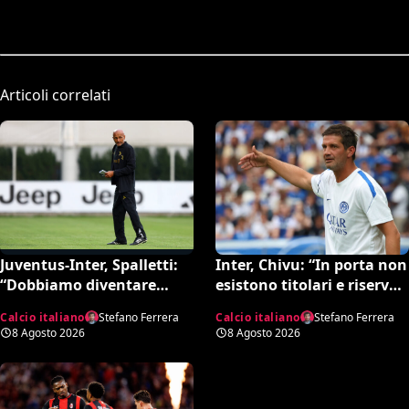
Articoli correlati
Inter, Chivu: “In porta non
Juventus-Inter, Spalletti:
esistono titolari e riserve.
“Dobbiamo diventare
La Juve è forte dirà la sua”
squadra. Di Gregorio?
Calcio italiano
Stefano Ferrera
Calcio italiano
Stefano Ferrera
Cose che possono
8 Agosto 2026
8 Agosto 2026
capitare”