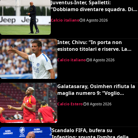
Juventus-Inter, Spalletti:
“Dobbiamo diventare squadra. Di
Gregorio? Cose che possono
Calcio italiano
8 Agosto 2026
capitare”
Inter, Chivu: “In porta non
esistono titolari e riserve. La
Juve è forte dirà la sua”
Calcio italiano
8 Agosto 2026
Galatasaray, Osimhen rifiuta la
maglia numero 9: “Voglio
continuare con il 45”
Calcio Estero
8 Agosto 2026
Scandalo FIFA, bufera su
Infantino: spunta l’ombra della