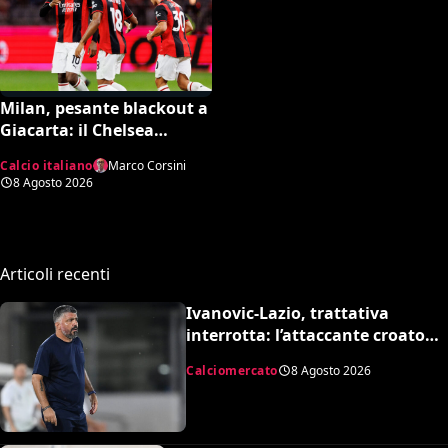
Milan, pesante blackout a
Giacarta: il Chelsea
travolge i rossoneri 3-0 in
Calcio italiano
Marco Corsini
amichevole
8 Agosto 2026
Articoli recenti
Ivanovic-Lazio, trattativa
interrotta: l’attaccante croato
rifiuta il trasferimento
Calciomercato
8 Agosto 2026