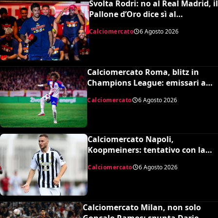
Svolta Rodri: no al Real Madrid, il
Pallone d’Oro dice sì al
Barcellona per 50 milioni
Calciomercato
6 Agosto 2026
Calciomercato Roma, blitz in
Champions League: emissari a
Lione per Malick Fofana
Calciomercato
6 Agosto 2026
Calciomercato Napoli,
Koopmeiners: tentativo con la
Juventus, la cifra per chiudere
Calciomercato
6 Agosto 2026
Calciomercato Milan, non solo
Gonçalo Ramos: spunta Dario