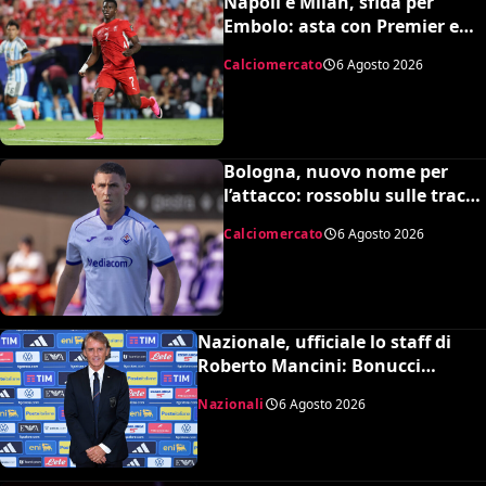
Napoli e Milan, sfida per
Embolo: asta con Premier e
MLS, il prezzo
Calciomercato
6 Agosto 2026
Bologna, nuovo nome per
l’attacco: rossoblu sulle tracce
di Piccoli
Calciomercato
6 Agosto 2026
Nazionale, ufficiale lo staff di
Roberto Mancini: Bonucci
collaboratore, Bollini vice
Nazionali
6 Agosto 2026