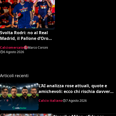
Svolta Rodri: no al Real
Madrid, il Pallone d’Oro
dice sì al Barcellona per 50
Calciomercato
Marco Corsini
milioni
6 Agosto 2026
Articoli recenti
L’AI analizza rose attuali, quote e
amichevoli: ecco chi rischia davvero
di retrocedere. C’è anche
Calcio italiano
7 Agosto 2026
un’insospettabile