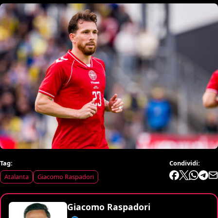
Tag:
Condividi:
Atalanta
Giacomo Raspadori
Giacomo Raspadori