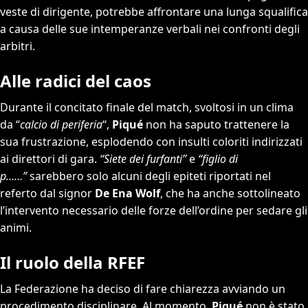
veste di dirigente, potrebbe affrontare una lunga squalifica
a causa delle sue intemperanze verbali nei confronti degli
arbitri.
Alle radici del caos
Durante il concitato finale del match, svoltosi in un clima
da “
calcio di periferia
“,
Piqué
non ha saputo trattenere la
sua frustrazione, esplodendo con insulti coloriti indirizzati
ai direttori di gara.
“Siete dei furfanti”
e
“figlio di
p……”
sarebbero solo alcuni degli epiteti riportati nel
referto dal signor
De Ena Wolf
, che ha anche sottolineato
l’intervento necessario delle forze dell’ordine per sedare gli
animi.
Il ruolo della RFEF
La Federazione ha deciso di fare chiarezza avviando un
procedimento disciplinare. Al momento,
Piqué
non è stato