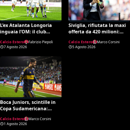
L’ex Atalanta Longoria
Siviglia, rifiutata la maxi
inguaia l’OM: il club
offerta da 420 milioni:
rischia la retrocessione in
spunta la spiazzante
Calcio Estero
Fabrizio Piepoli
Calcio Estero
Marco Corsini
Ligue 2 e svende tutti i
clausola “anti-Ramos”
7 Agosto 2026
5 Agosto 2026
suoi pezzi pregiati
Boca Juniors, scintille in
Copa Sudamericana:
spintone tra l’arbitro
Calcio Estero
Marco Corsini
Roldán e Paredes
1 Agosto 2026