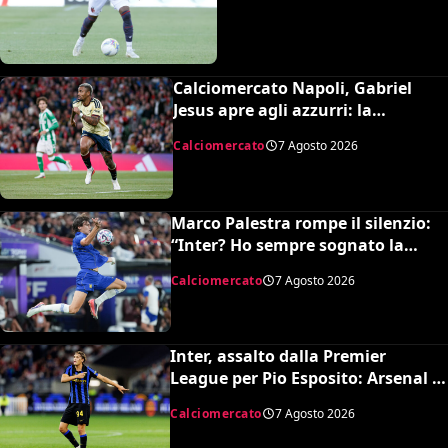
Calciomercato Napoli, Gabriel
Jesus apre agli azzurri: la
situazione e il prezzo dell’Arsenal
Calciomercato
7 Agosto 2026
Marco Palestra rompe il silenzio:
“Inter? Ho sempre sognato la
Premier League e il Chelsea”
Calciomercato
7 Agosto 2026
Inter, assalto dalla Premier
League per Pio Esposito: Arsenal e
United pronti al maxi rilancio
Calciomercato
7 Agosto 2026