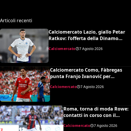
Articoli recenti
Calciomercato Lazio, giallo Petar
Ratkov: l’offerta della Dinamo
Mosca e la smentita dell’agente
Calciomercato
7 Agosto 2026
Calciomercato Como, Fàbregas
punta Franjo Ivanović per
l’attacco: il punto sulla trattativa
Calciomercato
7 Agosto 2026
Roma, torna di moda Rowe:
contatti in corso con il
Bologna
Calciomercato
7 Agosto 2026