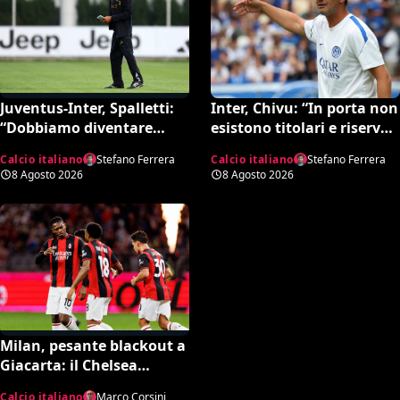
Inter, Chivu: “In porta non
Juventus-Inter, Spalletti:
esistono titolari e riserve.
“Dobbiamo diventare
La Juve è forte dirà la sua”
squadra. Di Gregorio?
Calcio italiano
Stefano Ferrera
Calcio italiano
Stefano Ferrera
Cose che possono
8 Agosto 2026
8 Agosto 2026
capitare”
Milan, pesante blackout a
Giacarta: il Chelsea
travolge i rossoneri 3-0 in
Calcio italiano
Marco Corsini