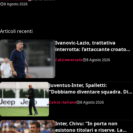
amichevole
8 Agosto 2026
Articoli recenti
Ivanovic-Lazio, trattativa
interrotta: l’attaccante croato
rifiuta il trasferimento
Calciomercato
8 Agosto 2026
Juventus-Inter, Spalletti:
“Dobbiamo diventare squadra. Di
Gregorio? Cose che possono
Calcio italiano
8 Agosto 2026
capitare”
Inter, Chivu: “In porta non
esistono titolari e riserve. La