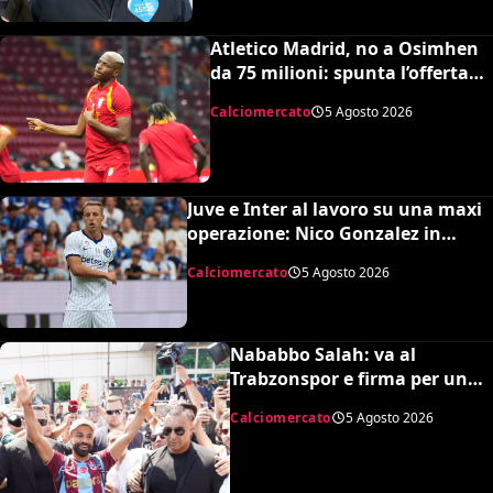
Atletico Madrid, no a Osimhen
da 75 milioni: spunta l’offerta
del Tottenham
Calciomercato
5 Agosto 2026
Juve e Inter al lavoro su una maxi
operazione: Nico Gonzalez in
nerazzurro, Frattesi a Torino
Calciomercato
5 Agosto 2026
Nababbo Salah: va al
Trabzonspor e firma per una
cifra monstre
Calciomercato
5 Agosto 2026