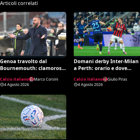
Articoli correlati
Genoa travolto dal
Domani derby Inter-Milan
Bournemouth: clamoroso
a Perth: orario e dove
10-1 in amichevole e
vedere il match in tv
Calcio italiano
Marco Corsini
Calcio italiano
Giulio Piras
record negativo storico
4 Agosto 2026
4 Agosto 2026