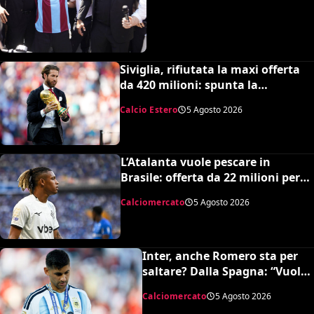
Siviglia, rifiutata la maxi offerta
da 420 milioni: spunta la
spiazzante clausola “anti-Ramos”
Calcio Estero
5 Agosto 2026
L’Atalanta vuole pescare in
Brasile: offerta da 22 milioni per
Danilo, il Botafogo ne vuole 35
Calciomercato
5 Agosto 2026
Inter, anche Romero sta per
saltare? Dalla Spagna: “Vuole
l’Atletico”
Calciomercato
5 Agosto 2026