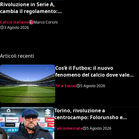
Rivoluzione in Serie A,
cambia il regolamento:
gare rinviate o interrotte
Calcio italiano
Marco Corsini
in campo già il giorno
3 Agosto 2026
dopo
Articoli recenti
Cos’è il Futbox: il nuovo
fenomeno del calcio dove vale
quasi tutto e scoppiano le risse
TV e Social
5 Agosto 2026
Torino, rivoluzione a
centrocampo: Folorunsho e
Sulemana in cima alla lista di
Calciomercato
5 Agosto 2026
Petrachi