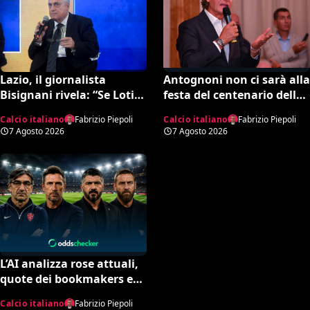
Lazio, il giornalista
Antognoni non ci sarà alla
Bisignani rivela: “Se Lotito
festa del centenario della
non trova quella cifra
Fiorentina. Il figlio scrive
Calcio italiano
Fabrizio Piepoli
Calcio italiano
Fabrizio Piepoli
entro tale data il destino è
una lettera al vetriolo a
7 Agosto 2026
7 Agosto 2026
segnato”
Commisso jr. I motivi di
questa scelta e cosa sta
succedendo
L’AI analizza rose attuali,
quote dei bookmakers e
amichevoli: ecco chi
Calcio italiano
Fabrizio Piepoli
rischia davvero di