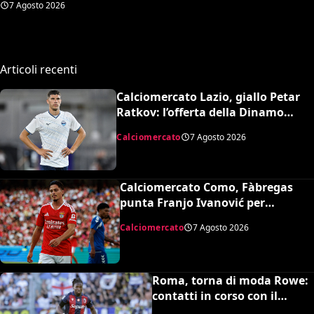
7 Agosto 2026
retrocedere. C’è anche
un’insospettabile
Articoli recenti
Calciomercato Lazio, giallo Petar
Ratkov: l’offerta della Dinamo
Mosca e la smentita dell’agente
Calciomercato
7 Agosto 2026
Calciomercato Como, Fàbregas
punta Franjo Ivanović per
l’attacco: il punto sulla trattativa
Calciomercato
7 Agosto 2026
Roma, torna di moda Rowe:
contatti in corso con il
Bologna