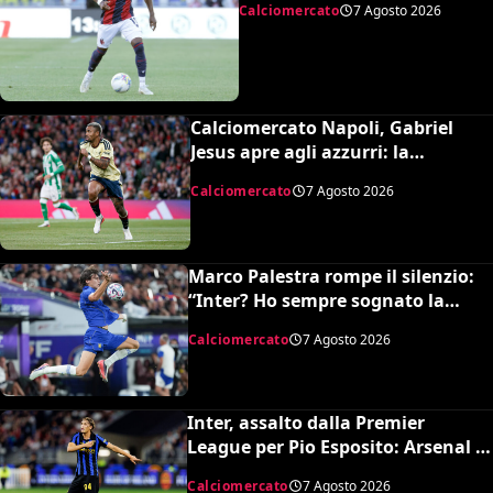
Calciomercato
7 Agosto 2026
Calciomercato Napoli, Gabriel
Jesus apre agli azzurri: la
situazione e il prezzo dell’Arsenal
Calciomercato
7 Agosto 2026
Marco Palestra rompe il silenzio:
“Inter? Ho sempre sognato la
Premier League e il Chelsea”
Calciomercato
7 Agosto 2026
Inter, assalto dalla Premier
League per Pio Esposito: Arsenal e
United pronti al maxi rilancio
Calciomercato
7 Agosto 2026