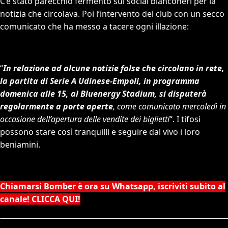
C’è stato parecchio fermento sui social bianconeri per la
notizia che circolava. Poi l’intervento del club con un secco
comunicato che ha messo a tacere ogni illazione:
“
In relazione ad alcune notizie false che circolano in rete,
la partita di Serie A Udinese-Empoli, in programma
domenica alle 15, al Bluenergy Stadium, si disputerà
regolarmente a porte aperte
, come comunicato mercoledì in
occasione dell’apertura delle vendite dei biglietti
“. I tifosi
possono stare così tranquilli e seguire dal vivo i loro
beniamini.
Chiamarsi Bomber è ora su Whatsapp, iscriviti subito al
canale! CLICCA QUI!